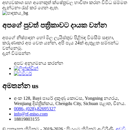
අභ්‍යවකාශ සහ අනෙකුත් ක්ෂේත්‍රවල භාවිතා කරන විවිධ සම්මත
ඇන්ටනා රැස් කර ගෙන ඇත.
අපගේ පුවත් පත්‍රිකාවට දායක වන්න
අපගේ නිෂ්පාදන හෝ මිල ලැයිස්තුව පිළිබඳ විමසීම් සඳහා,
කරුණාකර අප වෙත යන්න, අපි පැය 24ක් ඇතුළත සම්බන්ධ
වන්නෙමු.
දැන් විමසන්න
අපව අනුගමනය කරන්න
අමතන්න
us
අංක 128, Bayi පාරේ දකුණු කොටස, Yongning නගරය,
Wenjiang දිස්ත්‍රික්කය, Chengdu City, Sichuan පළාත, චීනය.
0086- (028)-82695327
info@rf-miso.com
18819803155
© ප්‍රකාශන හිමිකම - 2019-2026 : සියලුම හිමිකම් ඇවිරිණි.
අඩවි