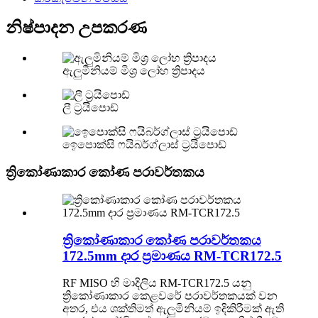
නිෂ්පාදන උපකරණ
ඇලුමිනියම් මිශ්‍ර ලෝහ ත්‍රිපාදය
ලී ට්‍රයිපොඩ්
ඉෙපොක්සි ෆයිබර්ග්ලාස් ට්‍රයිපොඩ්
ත්‍රිකෝණාකාර කෝණ පරාවර්තකය
ත්‍රිකෝණාකාර කෝණ පරාවර්තකය
172.5mm දාර ප්‍රමාණය RM-TCR172.5
RF MISO හි මාදිලිය RM-TCR172.5 යනු
ත්‍රිකෝණාකාර කෙළවරේ පරාවර්තකයක් වන
අතර, එය ශක්තිමත් ඇලුමිනියම් ඉදිකිරීමක් ඇති