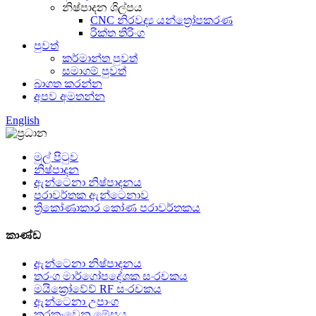
නිෂ්පාදන ශිල්පය
CNC නිරවද්‍ය යන්ත්‍රෝපකරණ
රික්ත තිරිංග
පුවත්
කර්මාන්ත පුවත්
සමාගම් පුවත්
බාගත කරන්න
අපව අමතන්න
English
මුල් පිටුව
නිෂ්පාදන
ඇන්ටෙනා නිෂ්පාදනය
පරාවර්තක ඇන්ටෙනාව
ත්‍රිකෝණාකාර කෝණ පරාවර්තකය
කාණ්ඩ
ඇන්ටෙනා නිෂ්පාදනය
තරංග මාර්ගෝපදේශක සංරචකය
මයික්‍රෝවේව් RF සංරචකය
ඇන්ටෙනා උපාංග
කරකැවෙන මේසය