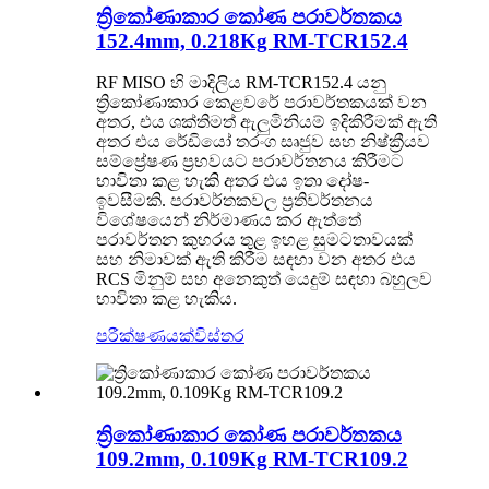
ත්‍රිකෝණාකාර කෝණ පරාවර්තකය
152.4mm, 0.218Kg RM-TCR152.4
RF MISO හි මාදිලිය RM-TCR152.4 යනු
ත්‍රිකෝණාකාර කෙළවරේ පරාවර්තකයක් වන
අතර, එය ශක්තිමත් ඇලුමිනියම් ඉදිකිරීමක් ඇති
අතර එය රේඩියෝ තරංග සෘජුව සහ නිෂ්ක්‍රීයව
සම්ප්‍රේෂණ ප්‍රභවයට පරාවර්තනය කිරීමට
භාවිතා කළ හැකි අතර එය ඉතා දෝෂ-
ඉවසීමකි. පරාවර්තකවල ප්‍රතිවර්තනය
විශේෂයෙන් නිර්මාණය කර ඇත්තේ
පරාවර්තන කුහරය තුළ ඉහළ සුමටතාවයක්
සහ නිමාවක් ඇති කිරීම සඳහා වන අතර එය
RCS මිනුම් සහ අනෙකුත් යෙදුම් සඳහා බහුලව
භාවිතා කළ හැකිය.
පරීක්ෂණයක්
විස්තර
ත්‍රිකෝණාකාර කෝණ පරාවර්තකය
109.2mm, 0.109Kg RM-TCR109.2