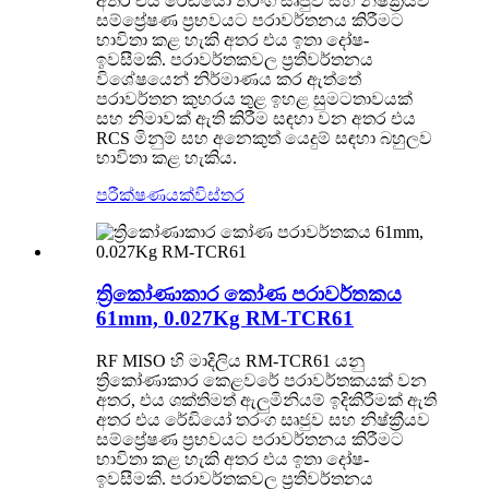
අතර එය රේඩියෝ තරංග සෘජුව සහ නිෂ්ක්‍රීයව
සම්ප්‍රේෂණ ප්‍රභවයට පරාවර්තනය කිරීමට
භාවිතා කළ හැකි අතර එය ඉතා දෝෂ-
ඉවසීමකි. පරාවර්තකවල ප්‍රතිවර්තනය
විශේෂයෙන් නිර්මාණය කර ඇත්තේ
පරාවර්තන කුහරය තුළ ඉහළ සුමටතාවයක්
සහ නිමාවක් ඇති කිරීම සඳහා වන අතර එය
RCS මිනුම් සහ අනෙකුත් යෙදුම් සඳහා බහුලව
භාවිතා කළ හැකිය.
පරීක්ෂණයක්
විස්තර
ත්‍රිකෝණාකාර කෝණ පරාවර්තකය
61mm, 0.027Kg RM-TCR61
RF MISO හි මාදිලිය RM-TCR61 යනු
ත්‍රිකෝණාකාර කෙළවරේ පරාවර්තකයක් වන
අතර, එය ශක්තිමත් ඇලුමිනියම් ඉදිකිරීමක් ඇති
අතර එය රේඩියෝ තරංග සෘජුව සහ නිෂ්ක්‍රීයව
සම්ප්‍රේෂණ ප්‍රභවයට පරාවර්තනය කිරීමට
භාවිතා කළ හැකි අතර එය ඉතා දෝෂ-
ඉවසීමකි. පරාවර්තකවල ප්‍රතිවර්තනය