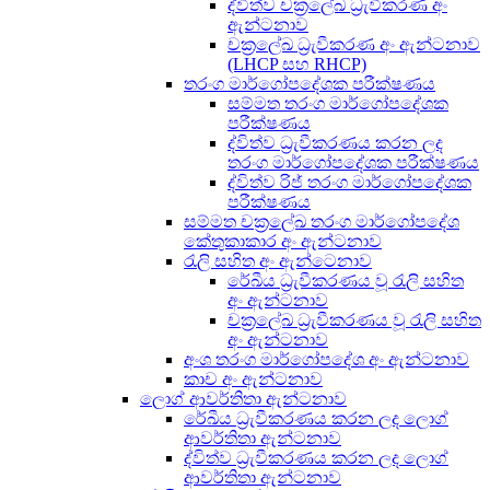
ද්විත්ව චක්‍රලේඛ ධ්‍රැවීකරණ අං
ඇන්ටනාව
චක්‍රලේඛ ධ්‍රැවීකරණ අං ඇන්ටනාව
(LHCP සහ RHCP)
තරංග මාර්ගෝපදේශක පරීක්ෂණය
සම්මත තරංග මාර්ගෝපදේශක
පරීක්ෂණය
ද්විත්ව ධ්‍රැවීකරණය කරන ලද
තරංග මාර්ගෝපදේශක පරීක්ෂණය
ද්විත්ව රිජ් තරංග මාර්ගෝපදේශක
පරීක්ෂණය
සම්මත චක්‍රලේඛ තරංග මාර්ගෝපදේශ
කේතුකාකාර අං ඇන්ටනාව
රැලි සහිත අං ඇන්ටෙනාව
රේඛීය ධ්‍රැවීකරණය වූ රැලි සහිත
අං ඇන්ටනාව
චක්‍රලේඛ ධ්‍රැවීකරණය වූ රැලි සහිත
අං ඇන්ටනාව
අංශ තරංග මාර්ගෝපදේශ අං ඇන්ටනාව
කාච අං ඇන්ටනාව
ලොග් ආවර්තිතා ඇන්ටනාව
රේඛීය ධ්‍රැවීකරණය කරන ලද ලොග්
ආවර්තිතා ඇන්ටනාව
ද්විත්ව ධ්‍රැවීකරණය කරන ලද ලොග්
ආවර්තිතා ඇන්ටනාව