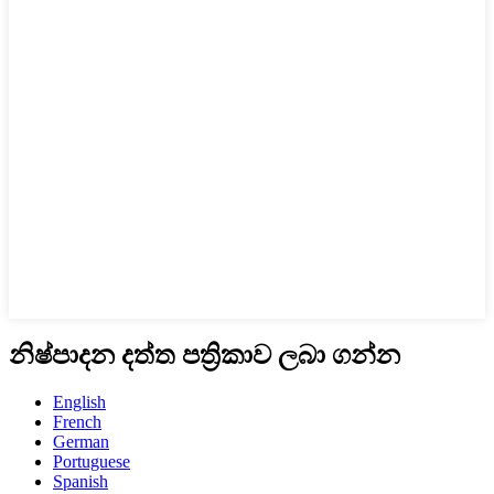
නිෂ්පාදන දත්ත පත්‍රිකාව ලබා ගන්න
English
French
German
Portuguese
Spanish