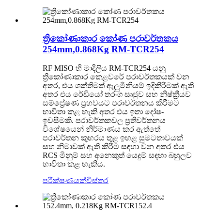
ත්‍රිකෝණාකාර කෝණ පරාවර්තකය
254mm,0.868Kg RM-TCR254
RF MISO හි මාදිලිය RM-TCR254 යනු
ත්‍රිකෝණාකාර කෙළවරේ පරාවර්තකයක් වන
අතර, එය ශක්තිමත් ඇලුමිනියම් ඉදිකිරීමක් ඇති
අතර එය රේඩියෝ තරංග සෘජුව සහ නිෂ්ක්‍රීයව
සම්ප්‍රේෂණ ප්‍රභවයට පරාවර්තනය කිරීමට
භාවිතා කළ හැකි අතර එය ඉතා දෝෂ-
ඉවසීමකි. පරාවර්තකවල ප්‍රතිවර්තනය
විශේෂයෙන් නිර්මාණය කර ඇත්තේ
පරාවර්තන කුහරය තුළ ඉහළ සුමටතාවයක්
සහ නිමාවක් ඇති කිරීම සඳහා වන අතර එය
RCS මිනුම් සහ අනෙකුත් යෙදුම් සඳහා බහුලව
භාවිතා කළ හැකිය.
පරීක්ෂණයක්
විස්තර