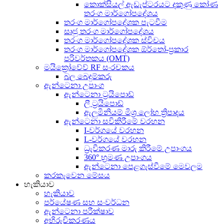
කොක්සියල් ඇඩැප්ටරයට දකුණු කෝණ
තරංග මාර්ගෝපදේශය
තරංග මාර්ගෝපදේශක පැටවීම
සෘජු තරංග මාර්ගෝපදේශය
තරංග මාර්ගෝපදේශක ස්විචය
තරංග මාර්ගෝපදේශක ඕර්තෝ-ප්‍රකාර
පරිවර්තකය (OMT)
මයික්‍රෝවේව් RF සංරචකය
බල බෙදුම්කරු
ඇන්ටෙනා උපාංග
ඇන්ටෙනා ට්‍රයිපොඩ්
ලී ට්‍රයිපොඩ්
ඇලුමිනියම් මිශ්‍ර ලෝහ ත්‍රිපාදය
ඇන්ටෙනා සවිකිරීමේ වරහන
I-වර්ගයේ වරහන
L-වර්ගයේ වරහන
ධ්‍රැවීකරණ මාරු කිරීමේ උපාංගය
360° භ්‍රමණ උපාංගය
ඇන්ටෙනා පෙළගැස්වීමේ මෙවලම
කරකැවෙන මේසය
හැකියාව
හැකියාව
පර්යේෂණ සහ සංවර්ධන
ඇන්ටෙනා පරීක්ෂාව
අභිරුචිකරණය