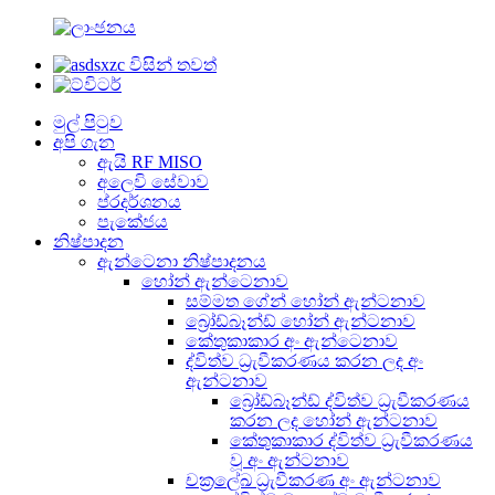
මුල් පිටුව
අපි ගැන
ඇයි RF MISO
අලෙවි සේවාව
ප්රදර්ශනය
පැකේජය
නිෂ්පාදන
ඇන්ටෙනා නිෂ්පාදනය
හෝන් ඇන්ටෙනාව
සම්මත ගේන් හෝන් ඇන්ටනාව
බ්‍රෝඩ්බෑන්ඩ් හෝන් ඇන්ටනාව
කේතුකාකාර අං ඇන්ටෙනාව
ද්විත්ව ධ්‍රැවීකරණය කරන ලද අං
ඇන්ටනාව
බ්‍රෝඩ්බෑන්ඩ් ද්විත්ව ධ්‍රැවීකරණය
කරන ලද හෝන් ඇන්ටනාව
කේතුකාකාර ද්විත්ව ධ්‍රැවීකරණය
වූ අං ඇන්ටනාව
චක්‍රලේඛ ධ්‍රැවීකරණ අං ඇන්ටනාව