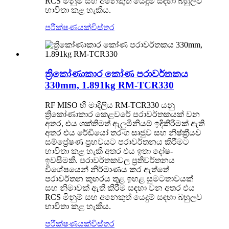
RCS මිනුම් සහ අනෙකුත් යෙදුම් සඳහා බහුලව
භාවිතා කළ හැකිය.
පරීක්ෂණයක්
විස්තර
ත්‍රිකෝණාකාර කෝණ පරාවර්තකය
330mm, 1.891kg RM-TCR330
RF MISO හි මාදිලිය RM-TCR330 යනු
ත්‍රිකෝණාකාර කෙළවරේ පරාවර්තකයක් වන
අතර, එය ශක්තිමත් ඇලුමිනියම් ඉදිකිරීමක් ඇති
අතර එය රේඩියෝ තරංග සෘජුව සහ නිෂ්ක්‍රීයව
සම්ප්‍රේෂණ ප්‍රභවයට පරාවර්තනය කිරීමට
භාවිතා කළ හැකි අතර එය ඉතා දෝෂ-
ඉවසීමකි. පරාවර්තකවල ප්‍රතිවර්තනය
විශේෂයෙන් නිර්මාණය කර ඇත්තේ
පරාවර්තන කුහරය තුළ ඉහළ සුමටතාවයක්
සහ නිමාවක් ඇති කිරීම සඳහා වන අතර එය
RCS මිනුම් සහ අනෙකුත් යෙදුම් සඳහා බහුලව
භාවිතා කළ හැකිය.
පරීක්ෂණයක්
විස්තර