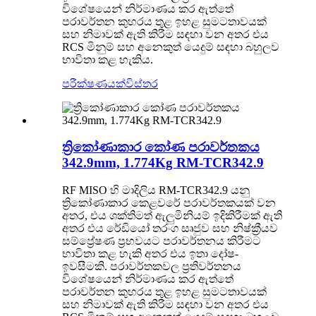
විශේෂයෙන් නිර්මාණය කර ඇත්තේ
පරාවර්තන කුහරය තුළ ඉහළ සුමටතාවයක්
සහ නිමාවක් ඇති කිරීම සඳහා වන අතර එය
RCS මිනුම් සහ අනෙකුත් යෙදුම් සඳහා බහුලව
භාවිතා කළ හැකිය.
පරීක්ෂණයක්
විස්තර
ත්‍රිකෝණාකාර කෝණ පරාවර්තකය
342.9mm, 1.774Kg RM-TCR342.9
RF MISO හි මාදිලිය RM-TCR342.9 යනු
ත්‍රිකෝණාකාර කෙළවරේ පරාවර්තකයක් වන
අතර, එය ශක්තිමත් ඇලුමිනියම් ඉදිකිරීමක් ඇති
අතර එය රේඩියෝ තරංග සෘජුව සහ නිෂ්ක්‍රීයව
සම්ප්‍රේෂණ ප්‍රභවයට පරාවර්තනය කිරීමට
භාවිතා කළ හැකි අතර එය ඉතා දෝෂ-
ඉවසීමකි. පරාවර්තකවල ප්‍රතිවර්තනය
විශේෂයෙන් නිර්මාණය කර ඇත්තේ
පරාවර්තන කුහරය තුළ ඉහළ සුමටතාවයක්
සහ නිමාවක් ඇති කිරීම සඳහා වන අතර එය