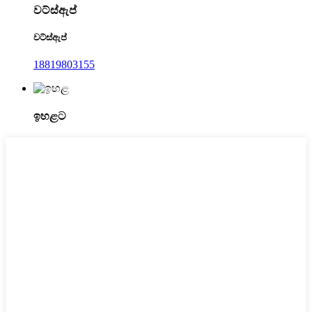
වට්ස්ඇප්
වට්ස්ඇප්
18819803155
ඉහළට