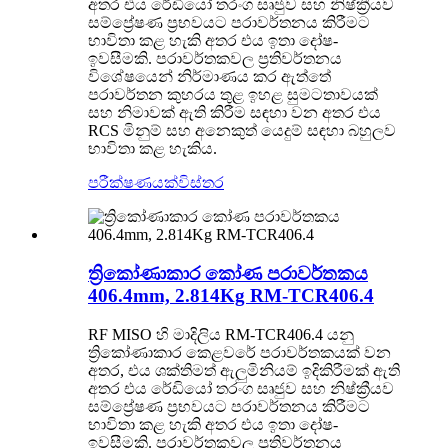
අතර එය රේඩියෝ තරංග සෘජුව සහ නිෂ්ක්‍රීයව
සම්ප්‍රේෂණ ප්‍රභවයට පරාවර්තනය කිරීමට
භාවිතා කළ හැකි අතර එය ඉතා දෝෂ-
ඉවසීමකි. පරාවර්තකවල ප්‍රතිවර්තනය
විශේෂයෙන් නිර්මාණය කර ඇත්තේ
පරාවර්තන කුහරය තුළ ඉහළ සුමටතාවයක්
සහ නිමාවක් ඇති කිරීම සඳහා වන අතර එය
RCS මිනුම් සහ අනෙකුත් යෙදුම් සඳහා බහුලව
භාවිතා කළ හැකිය.
පරීක්ෂණයක්
විස්තර
ත්‍රිකෝණාකාර කෝණ පරාවර්තකය
406.4mm, 2.814Kg RM-TCR406.4
RF MISO හි මාදිලිය RM-TCR406.4 යනු
ත්‍රිකෝණාකාර කෙළවරේ පරාවර්තකයක් වන
අතර, එය ශක්තිමත් ඇලුමිනියම් ඉදිකිරීමක් ඇති
අතර එය රේඩියෝ තරංග සෘජුව සහ නිෂ්ක්‍රීයව
සම්ප්‍රේෂණ ප්‍රභවයට පරාවර්තනය කිරීමට
භාවිතා කළ හැකි අතර එය ඉතා දෝෂ-
ඉවසීමකි. පරාවර්තකවල ප්‍රතිවර්තනය