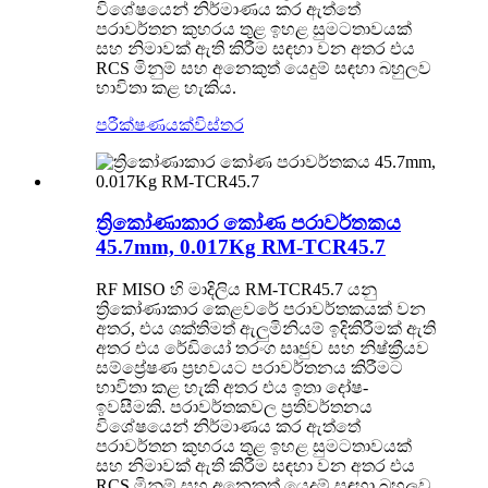
විශේෂයෙන් නිර්මාණය කර ඇත්තේ
පරාවර්තන කුහරය තුළ ඉහළ සුමටතාවයක්
සහ නිමාවක් ඇති කිරීම සඳහා වන අතර එය
RCS මිනුම් සහ අනෙකුත් යෙදුම් සඳහා බහුලව
භාවිතා කළ හැකිය.
පරීක්ෂණයක්
විස්තර
ත්‍රිකෝණාකාර කෝණ පරාවර්තකය
45.7mm, 0.017Kg RM-TCR45.7
RF MISO හි මාදිලිය RM-TCR45.7 යනු
ත්‍රිකෝණාකාර කෙළවරේ පරාවර්තකයක් වන
අතර, එය ශක්තිමත් ඇලුමිනියම් ඉදිකිරීමක් ඇති
අතර එය රේඩියෝ තරංග සෘජුව සහ නිෂ්ක්‍රීයව
සම්ප්‍රේෂණ ප්‍රභවයට පරාවර්තනය කිරීමට
භාවිතා කළ හැකි අතර එය ඉතා දෝෂ-
ඉවසීමකි. පරාවර්තකවල ප්‍රතිවර්තනය
විශේෂයෙන් නිර්මාණය කර ඇත්තේ
පරාවර්තන කුහරය තුළ ඉහළ සුමටතාවයක්
සහ නිමාවක් ඇති කිරීම සඳහා වන අතර එය
RCS මිනුම් සහ අනෙකුත් යෙදුම් සඳහා බහුලව