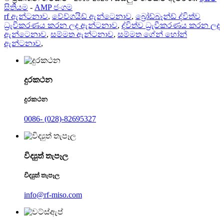
සිතියම
-
AMP ජංගම
rf ඇන්ටනාව
,
වේව්ගයිඩ් ඇන්ටෙනාව
,
බ්‍රෝඩ්බෑන්ඩ් ද්විත්ව
ධ්‍රැවීකරණය කරන ලද ඇන්ටනාව
,
ද්විත්ව ධ්‍රැවීකරණය කරන ලද
ඇන්ටෙනාව
,
සම්මත ඇන්ටනාව
,
සම්මත ගේන් හෝන්
ඇන්ටනාව
,
දුරකථන
දුරකථන
0086- (028)-82695327
විද්‍යුත් තැපෑල
විද්‍යුත් තැපෑල
info@rf-miso.com