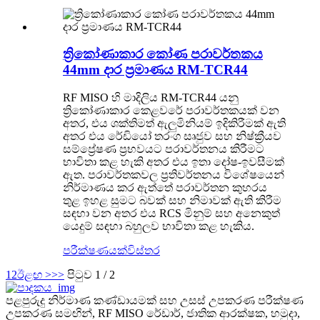
ත්‍රිකෝණාකාර කෝණ පරාවර්තකය
44mm දාර ප්‍රමාණය RM-TCR44
RF MISO හි මාදිලිය RM-TCR44 යනු
ත්‍රිකෝණාකාර කෙළවරේ පරාවර්තකයක් වන
අතර, එය ශක්තිමත් ඇලුමිනියම් ඉදිකිරීමක් ඇති
අතර එය රේඩියෝ තරංග සෘජුව සහ නිෂ්ක්‍රීයව
සම්ප්‍රේෂණ ප්‍රභවයට පරාවර්තනය කිරීමට
භාවිතා කළ හැකි අතර එය ඉතා දෝෂ-ඉවසීමක්
ඇත. පරාවර්තකවල ප්‍රතිවර්තනය විශේෂයෙන්
නිර්මාණය කර ඇත්තේ පරාවර්තන කුහරය
තුළ ඉහළ සුමට බවක් සහ නිමාවක් ඇති කිරීම
සඳහා වන අතර එය RCS මිනුම් සහ අනෙකුත්
යෙදුම් සඳහා බහුලව භාවිතා කළ හැකිය.
පරීක්ෂණයක්
විස්තර
1
2
ඊළඟ >
>>
පිටුව 1 / 2
පළපුරුදු නිර්මාණ කණ්ඩායමක් සහ උසස් උපකරණ පරීක්ෂණ
උපකරණ සමඟින්, RF MISO රේඩාර්, ජාතික ආරක්ෂක, හමුදා,