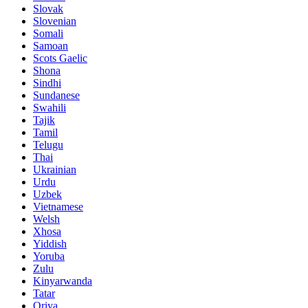
Slovak
Slovenian
Somali
Samoan
Scots Gaelic
Shona
Sindhi
Sundanese
Swahili
Tajik
Tamil
Telugu
Thai
Ukrainian
Urdu
Uzbek
Vietnamese
Welsh
Xhosa
Yiddish
Yoruba
Zulu
Kinyarwanda
Tatar
Oriya