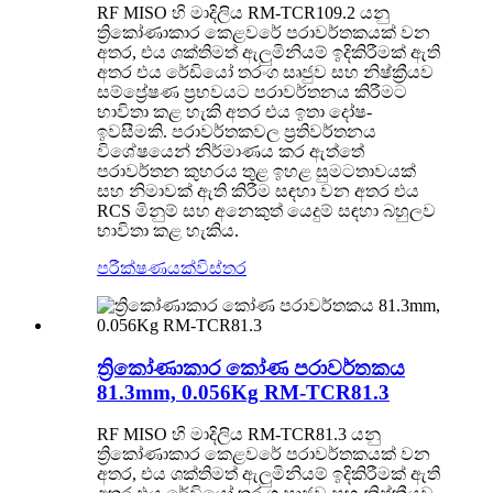
RF MISO හි මාදිලිය RM-TCR109.2 යනු
ත්‍රිකෝණාකාර කෙළවරේ පරාවර්තකයක් වන
අතර, එය ශක්තිමත් ඇලුමිනියම් ඉදිකිරීමක් ඇති
අතර එය රේඩියෝ තරංග සෘජුව සහ නිෂ්ක්‍රීයව
සම්ප්‍රේෂණ ප්‍රභවයට පරාවර්තනය කිරීමට
භාවිතා කළ හැකි අතර එය ඉතා දෝෂ-
ඉවසීමකි. පරාවර්තකවල ප්‍රතිවර්තනය
විශේෂයෙන් නිර්මාණය කර ඇත්තේ
පරාවර්තන කුහරය තුළ ඉහළ සුමටතාවයක්
සහ නිමාවක් ඇති කිරීම සඳහා වන අතර එය
RCS මිනුම් සහ අනෙකුත් යෙදුම් සඳහා බහුලව
භාවිතා කළ හැකිය.
පරීක්ෂණයක්
විස්තර
ත්‍රිකෝණාකාර කෝණ පරාවර්තකය
81.3mm, 0.056Kg RM-TCR81.3
RF MISO හි මාදිලිය RM-TCR81.3 යනු
ත්‍රිකෝණාකාර කෙළවරේ පරාවර්තකයක් වන
අතර, එය ශක්තිමත් ඇලුමිනියම් ඉදිකිරීමක් ඇති