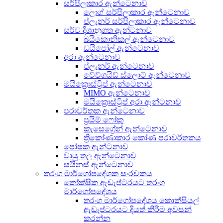
සර්පිලාකාර ඇන්ටෙනාව
ලොග් සර්පිලාකාර ඇන්ටෙනාව
ප්ලැනර් සර්පිලාකාර ඇන්ටෙනාව
සර්ව දිශානුගත ඇන්ටනාව
බයිකොනිකල් ඇන්ටෙනාව
ඩයිපෝල් ඇන්ටෙනාව
අරා ඇන්ටෙනාව
ප්ලැනර් ඇන්ටෙනාව
වේව්ගයිඩ් ස්ලොට් ඇන්ටෙනාව
මයික්‍රොස්ට්‍රිප් ඇන්ටෙනාව
MIMO ඇන්ටෙනාව
මයික්‍රොස්ට්‍රිප් අරා ඇන්ටනාව
පරාවර්තක ඇන්ටෙනාව
ප්‍රයිම් ෆෝකු
කැසෙග්‍රේන් ඇන්ටෙනාව
ත්‍රිකෝණාකාර කෝණ පරාවර්තකය
පෝෂක ඇන්ටනාව
වායු තල ඇන්ටෙනාව
සයිනස් ඇන්ටෙනාව
තරංග මාර්ගෝපදේශක සංරචකය
කෝක්ෂික ඇඩැප්ටරයට තරංග
මාර්ගෝපදේශය
තරංග මාර්ගෝපදේශය කොක්සියල්
ඇඩැප්ටරයට දියත් කිරීම අවසන්
කරන්න