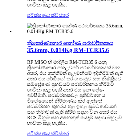
භාවිතා කළ හැකිය.
පරීක්ෂණයක්
විස්තර
ත්‍රිකෝණාකාර කෝණ පරාවර්තකය
35.6mm, 0.014Kg RM-TCR35.6
RF MISO හි මාදිලිය RM-TCR35.6 යනු
ත්‍රිකෝණාකාර කෙළවරේ පරාවර්තකයක් වන
අතර, එය ශක්තිමත් ඇලුමිනියම් ඉදිකිරීමක් ඇති
අතර එය රේඩියෝ තරංග සෘජුව සහ නිෂ්ක්‍රීයව
සම්ප්‍රේෂණ ප්‍රභවයට පරාවර්තනය කිරීමට
භාවිතා කළ හැකි අතර එය ඉතා දෝෂ-
ඉවසීමකි. පරාවර්තකවල ප්‍රතිවර්තනය
විශේෂයෙන් නිර්මාණය කර ඇත්තේ
පරාවර්තන කුහරය තුළ ඉහළ සුමටතාවයක්
සහ නිමාවක් ඇති කිරීම සඳහා වන අතර එය
RCS මිනුම් සහ අනෙකුත් යෙදුම් සඳහා බහුලව
භාවිතා කළ හැකිය.
පරීක්ෂණයක්
විස්තර