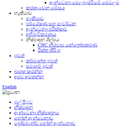
ඇන්ටෙනා පෙළගැස්වීමේ මෙවලම
කරකැවෙන මේසය
හැකියාව
හැකියාව
පර්යේෂණ සහ සංවර්ධන
ඇන්ටෙනා පරීක්ෂාව
අභිරුචිකරණය
නිෂ්පාදන ශිල්පය
CNC නිරවද්‍ය යන්ත්‍රෝපකරණ
රික්ත තිරිංග
පුවත්
කර්මාන්ත පුවත්
සමාගම් පුවත්
බාගත කරන්න
අපව අමතන්න
English
මුල් පිටුව
නිෂ්පාදන
ඇන්ටෙනා නිෂ්පාදනය
හෝන් ඇන්ටෙනාව
බ්‍රෝඩ්බෑන්ඩ් හෝන් ඇන්ටනාව