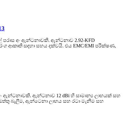
13
ළුල් පරාස අං ඇන්ටනාවකි. ඇන්ටනාව 2.92-KFD
රංග ආකෘති සඳහා සහය දක්වයි. එය EMC/EMI පරීක්ෂණ,
ස අං ඇන්ටනාවකි. ඇන්ටනාව 12 dBi හි සාමාන්‍ය ලාභයක් සහ
 ඔත්තු බැලීම, ඇන්ටෙනා ලාභය සහ රටා මැනීම සහ