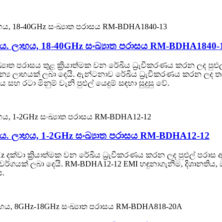
ගය. ලාභය, 18-40GHz සංඛ්‍යාත පරාසය RM-BDHA1840-
‍යාත පරාසය තුළ ක්‍රියාත්මක වන රේඛීය ධ්‍රැවීකරණය කරන ලද පු
්‍ය ලාභයක් ලබා දෙයි. ඇන්ටනාව රේඛීය ධ්‍රැවීකරණය කරන ලද ත
 රටා මිනුම් වැනි පුළුල් යෙදුම් සඳහා සුදුසු වේ.
ගය. ලාභය, 1-2GHz සංඛ්‍යාත පරාසය RM-BDHA12-12
z දක්වා ක්‍රියාත්මක වන රේඛීය ධ්‍රැවීකරණය කරන ලද පුළුල් පරා
ර්ගයක් ලබා දෙයි. RM-BDHA12-12 EMI හඳුනාගැනීම, දිශානතිය,
ය.