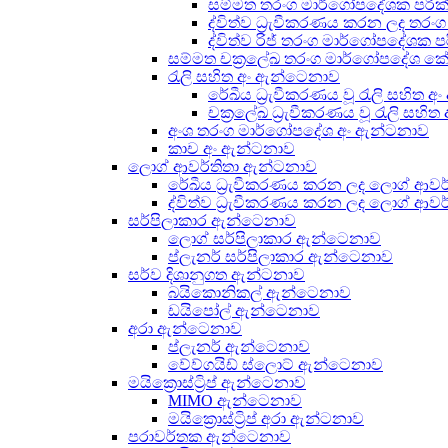
සම්මත තරංග මාර්ගෝපදේශක පරී
ද්විත්ව ධ්‍රැවීකරණය කරන ලද ත
ද්විත්ව රිජ් තරංග මාර්ගෝපදේශක 
සම්මත චක්‍රලේඛ තරංග මාර්ගෝපදේශ ක
රැලි සහිත අං ඇන්ටෙනාව
රේඛීය ධ්‍රැවීකරණය වූ රැලි සහිත 
චක්‍රලේඛ ධ්‍රැවීකරණය වූ රැලි සහි
අංශ තරංග මාර්ගෝපදේශ අං ඇන්ටනාව
කාච අං ඇන්ටනාව
ලොග් ආවර්තිතා ඇන්ටනාව
රේඛීය ධ්‍රැවීකරණය කරන ලද ලොග් ආවර
ද්විත්ව ධ්‍රැවීකරණය කරන ලද ලොග් ආව
සර්පිලාකාර ඇන්ටෙනාව
ලොග් සර්පිලාකාර ඇන්ටෙනාව
ප්ලැනර් සර්පිලාකාර ඇන්ටෙනාව
සර්ව දිශානුගත ඇන්ටනාව
බයිකොනිකල් ඇන්ටෙනාව
ඩයිපෝල් ඇන්ටෙනාව
අරා ඇන්ටෙනාව
ප්ලැනර් ඇන්ටෙනාව
වේව්ගයිඩ් ස්ලොට් ඇන්ටෙනාව
මයික්‍රොස්ට්‍රිප් ඇන්ටෙනාව
MIMO ඇන්ටෙනාව
මයික්‍රොස්ට්‍රිප් අරා ඇන්ටනාව
පරාවර්තක ඇන්ටෙනාව