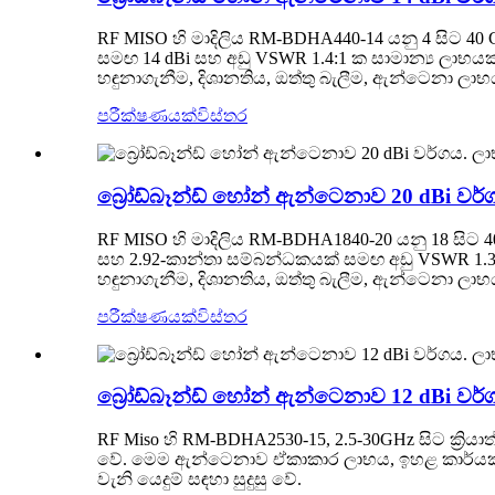
RF MISO හි මාදිලිය RM-BDHA440-14 යනු 4 සිට 40
සමඟ 14 dBi සහ අඩු VSWR 1.4:1 ක සාමාන්‍ය ලාභය
හඳුනාගැනීම, දිශානතිය, ඔත්තු බැලීම, ඇන්ටෙනා ලා
පරීක්ෂණයක්
විස්තර
බ්‍රෝඩ්බෑන්ඩ් හෝන් ඇන්ටෙනාව 20 dBi වර
RF MISO හි මාදිලිය RM-BDHA1840-20 යනු 18 සිට 4
සහ 2.92-කාන්තා සම්බන්ධකයක් සමඟ අඩු VSWR 1.3:
හඳුනාගැනීම, දිශානතිය, ඔත්තු බැලීම, ඇන්ටෙනා ලා
පරීක්ෂණයක්
විස්තර
බ්‍රෝඩ්බෑන්ඩ් හෝන් ඇන්ටෙනාව 12 dBi වර
RF Miso හි RM-BDHA2530-15, 2.5-30GHz සිට ක්‍රි
වේ. මෙම ඇන්ටෙනාව ඒකාකාර ලාභය, ඉහළ කාර්යක්ෂ
වැනි යෙදුම් සඳහා සුදුසු වේ.