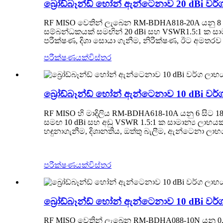
බ්‍රෝඩ්බෑන්ඩ් හෝන් ඇන්ටෙනාව 20 dBi ව
RF MISO වෙතින් ලැබෙන RM-BDHA818-20A යනු 8 සි
සම්බන්ධකයක් සමඟින් 20 dBi සහ VSWR1.5:1 ක සාමාන
පරීක්ෂණ, දිශා සොයා ගැනීම, නිරීක්ෂණ, ඊට අමතරව 
පරීක්ෂණයක්
විස්තර
බ්‍රෝඩ්බෑන්ඩ් හෝන් ඇන්ටෙනාව 10 dBi වර
RF MISO හි මාදිලිය RM-BDHA618-10A යනු 6 සිට 1
සමඟ 10 dBi සහ අඩු VSWR 1.5:1 ක සාමාන්‍ය ලාභය
හඳුනාගැනීම, දිශානතිය, ඔත්තු බැලීම, ඇන්ටෙනා ලා
පරීක්ෂණයක්
විස්තර
බ්‍රෝඩ්බෑන්ඩ් හෝන් ඇන්ටෙනාව 10 dBi වර
RF MISO වෙතින් ලැබෙන RM-BDHA088-10N යනු 0.8 