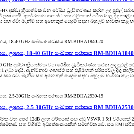
 GHz දක්වා ක්‍රියාත්මක වන රේඛීය ධ්‍රැවීකරණය කරන ලද පුළුල් 
ක් ලබා දෙයි. ඇන්ටනාව ගෘහස්ථ සහ එළිමහන් පරිසරවල දිගු කාලී
භය සහ රටා මැනීම සහ අනෙකුත් යෙදුම් සඳහා බහුලව භාවිතා කළ හ
්ගය. ලාභය, 18-40 GHz සංඛ්‍යාත පරාසය RM-BDHA1840
0 GHz දක්වා ක්‍රියාත්මක වන රේඛීය ධ්‍රැවීකරණය කරන ලද පුළුල් 
1 ලබා දෙයි. ඇන්ටනාව ගෘහස්ථ සහ එළිමහන් පරිසරවල දිගු කාලී
භය සහ රටා මැනීම සහ අනෙකුත් යෙදුම් සඳහා බහුලව භාවිතා කළ හ
්ගය. ලාභය, 2.5-30GHz සංඛ්‍යාත පරාසය RM-BDHA2530
යාත්මක වන අතර 12dB ලාභ වර්ගයක් සහ අඩු VSWR 1.5:1 වර්ගයක් 2
මතාව සහ විශිෂ්ට අධ්‍යක්ෂණයකින් සමන්විත වේ. එය EMI පරී