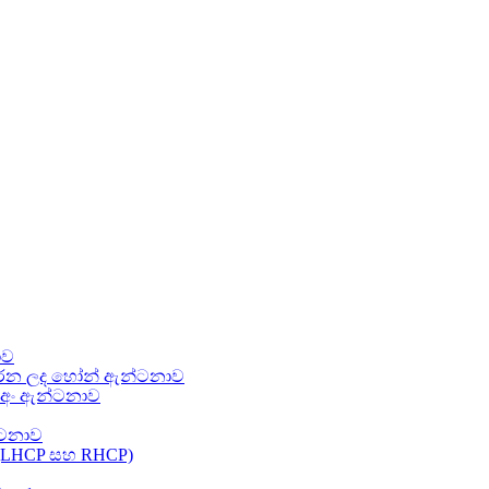
ාව
ණය කරන ලද හෝන් ඇන්ටනාව
ූ අං ඇන්ටනාව
න්ටනාව
ව (LHCP සහ RHCP)