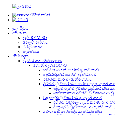
මුල් පිටුව
අපි ගැන
ඇයි RF MISO
අලෙවි සේවාව
ප්රදර්ශනය
පැකේජය
නිෂ්පාදන
ඇන්ටෙනා නිෂ්පාදනය
හෝන් ඇන්ටෙනාව
සම්මත ගේන් හෝන් ඇන්ටනාව
බ්‍රෝඩ්බෑන්ඩ් හෝන් ඇන්ටනාව
කේතුකාකාර අං ඇන්ටෙනාව
ද්විත්ව ධ්‍රැවීකරණය කරන ලද අං ඇන්ටන
බ්‍රෝඩ්බෑන්ඩ් ද්විත්ව ධ්‍රැවීකර
කේතුකාකාර ද්විත්ව ධ්‍රැවීකරණය ව
චක්‍රලේඛ ධ්‍රැවීකරණ අං ඇන්ටනාව
ද්විත්ව චක්‍රලේඛ ධ්‍රැවීකරණ අං ඇ
චක්‍රලේඛ ධ්‍රැවීකරණ අං ඇන්ටනා
තරංග මාර්ගෝපදේශක පරීක්ෂණය