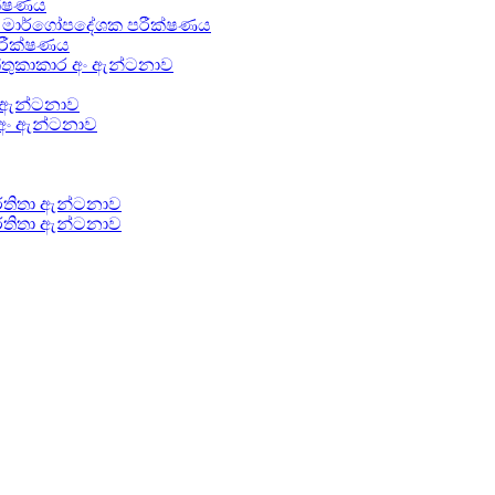
ක්ෂණය
රංග මාර්ගෝපදේශක පරීක්ෂණය
පරීක්ෂණය
ේතුකාකාර අං ඇන්ටනාව
අං ඇන්ටනාව
ත අං ඇන්ටනාව
්තිතා ඇන්ටනාව
ර්තිතා ඇන්ටනාව