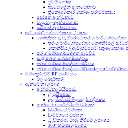
ප්‍රයිම් ෆෝකු
කැසෙග්‍රේන් ඇන්ටෙනාව
ත්‍රිකෝණාකාර කෝණ පරාවර්තකය
පෝෂක ඇන්ටනාව
වායු තල ඇන්ටෙනාව
සයිනස් ඇන්ටෙනාව
තරංග මාර්ගෝපදේශක සංරචකය
කෝක්ෂික ඇඩැප්ටරයට තරංග මාර්ගෝපදේශය
තරංග මාර්ගෝපදේශය කොක්සියල් ඇඩැප්
කොක්සියල් ඇඩැප්ටරයට දකුණු කෝණ 
තරංග මාර්ගෝපදේශක පැටවීම
සෘජු තරංග මාර්ගෝපදේශය
තරංග මාර්ගෝපදේශක ස්විචය
තරංග මාර්ගෝපදේශක ඕර්තෝ-ප්‍රකාර පරිවර්ත
මයික්‍රෝවේව් RF සංරචකය
බල බෙදුම්කරු
ඇන්ටෙනා උපාංග
ඇන්ටෙනා ට්‍රයිපොඩ්
ලී ට්‍රයිපොඩ්
ඇලුමිනියම් මිශ්‍ර ලෝහ ත්‍රිපාදය
ඇන්ටෙනා සවිකිරීමේ වරහන
I-වර්ගයේ වරහන
L-වර්ගයේ වරහන
ධ්‍රැවීකරණ මාරු කිරීමේ උපාංගය
360° භ්‍රමණ උපාංගය