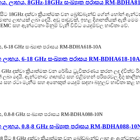
ර්ගය. ලාභය, 8GHz-18GHz සංඛ්‍යාත පරාසය RM-BDHA8
ට 18GHz දක්වා ක්‍රියාත්මක වන බ්‍රෝඩ්බෑන්ඩ් ගේන් හෝන් ඇන
්‍ය ලාභයක් ලබා දෙයි. අඩු පාඩුවක්, ඉහළ දිශානතියක් ඇති මෙම 
EMC සහ ඇන්ටෙනා මිනුම් වැනි විවිධ යෙදුම්වල භාවිතා වේ.
්ග ලාභය, 6-18 GHz සංඛ්‍යාත පරාසය RM-BDHA618-10A
8 GHz දක්වා ක්‍රියාත්මක වන රේඛීය ධ්‍රැවීකරණය කරන ලද ද්විත
ක් ලබා දෙයි. ඇන්ටනාව ගෘහස්ථ සහ එළිමහන් පරිසරවල දිගු කාලී
භය සහ රටා මැනීම සහ අනෙකුත් යෙදුම් සඳහා බහුලව භාවිතා කළ හ
්ග ලාභය, 0.8-8 GHz සංඛ්‍යාත පරාසය RM-BDHA088-10
සිට 8 GHz දක්වා ක්‍රියාත්මක වන බ්‍රෝඩ්බෑන්ඩ් ලාභ අං ඇන්