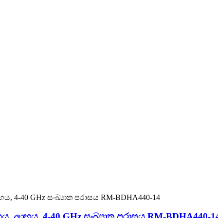
්ගය. ලාභය, 4-40 GHz සංඛ්‍යාත පරාසය RM-BDHA440-1