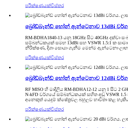
පරීක්ෂණයක්
විස්තර
බ්‍රෝඩ්බෑන්ඩ් හෝන් ඇන්ටෙනාව 13dBi වර්
RM-BDHA1840-13 යනු 18GHz සිට 40GHz දක්වා සංඛ්
සම්බන්ධකයක් සමඟ 13dBi සහ VSWR 1.5:1 ක සාමාන
නිරීක්ෂණ, දිශා සොයා ගැනීම මෙන්ම ඇන්ටෙනා ලාභය සහ
පරීක්ෂණයක්
විස්තර
බ්‍රෝඩ්බෑන්ඩ් හෝන් ඇන්ටෙනාව 12dBi වර්
RF MISO හි මාදිලිය RM-BDHA12-12 යනු 1 සිට 2 GH
N-kFD වර්ගයේ සම්බන්ධකයක් සහිත අඩු VSWR 1.5 ව
අනෙකුත් යෙදුම් ක්ෂේත්‍රවල බහුලව භාවිතා කළ හැකි
පරීක්ෂණයක්
විස්තර