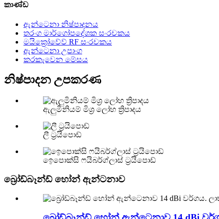
කාණ්ඩ
ඇන්ටෙනා නිෂ්පාදනය
තරංග මාර්ගෝපදේශක සංරචකය
මයික්‍රෝවේව් RF සංරචකය
ඇන්ටෙනා උපාංග
කරකැවෙන මේසය
නිෂ්පාදන උපකරණ
ඇලුමිනියම් මිශ්‍ර ලෝහ ත්‍රිපාදය
ලී ට්‍රයිපොඩ්
ඉෙපොක්සි ෆයිබර්ග්ලාස් ට්‍රයිපොඩ්
බ්‍රෝඩ්බෑන්ඩ් හෝන් ඇන්ටනාව
බ්‍රෝඩ්බෑන්ඩ් හෝන් ඇන්ටෙනාව 14 dBi වර