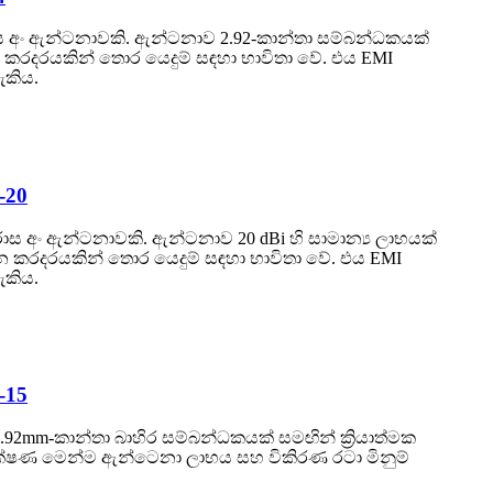
පරාස අං ඇන්ටනාවකි. ඇන්ටනාව 2.92-කාන්තා සම්බන්ධකයක්
න කරදරයකින් තොර යෙදුම් සඳහා භාවිතා වේ. එය EMI
ැකිය.
-20
පරාස අං ඇන්ටනාවකි. ඇන්ටනාව 20 dBi හි සාමාන්‍ය ලාභයක්
න කරදරයකින් තොර යෙදුම් සඳහා භාවිතා වේ. එය EMI
ැකිය.
-15
.92mm-කාන්තා බාහිර සම්බන්ධකයක් සමඟින් ක්‍රියාත්මක
ක්ෂණ මෙන්ම ඇන්ටෙනා ලාභය සහ විකිරණ රටා මිනුම්