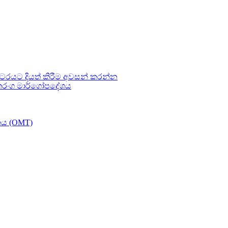
ටරයට දියත් කිරීම අවසන් කරන්න
තරංග මාර්ගෝපදේශය
කය (OMT)