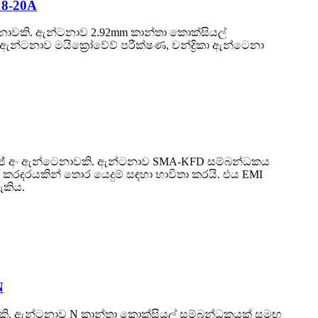
18-20A
්ටනාවකි. ඇන්ටනාව 2.92mm කාන්තා කොක්සියල්
ඇන්ටනාව මයික්‍රෝවේව් පරීක්ෂණ, චන්ද්‍රිකා ඇන්ටෙනා
්ව රිජ් අං ඇන්ටෙනාවකි. ඇන්ටනාව SMA-KFD සම්බන්ධකය
න කරදරයකින් තොර යෙදුම් සඳහා භාවිතා කරයි. එය EMI
ැකිය.
N
ටනාවකි. ඇන්ටනාව N කාන්තා කොක්සියල් සම්බන්ධකයක් සමඟ