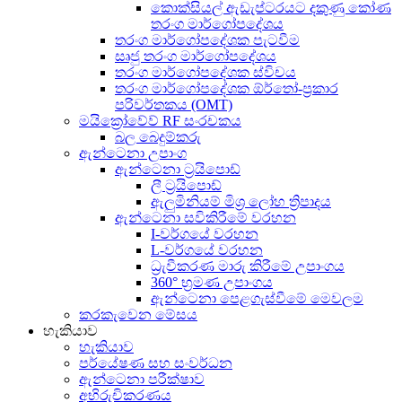
කොක්සියල් ඇඩැප්ටරයට දකුණු කෝණ
තරංග මාර්ගෝපදේශය
තරංග මාර්ගෝපදේශක පැටවීම
සෘජු තරංග මාර්ගෝපදේශය
තරංග මාර්ගෝපදේශක ස්විචය
තරංග මාර්ගෝපදේශක ඕර්තෝ-ප්‍රකාර
පරිවර්තකය (OMT)
මයික්‍රෝවේව් RF සංරචකය
බල බෙදුම්කරු
ඇන්ටෙනා උපාංග
ඇන්ටෙනා ට්‍රයිපොඩ්
ලී ට්‍රයිපොඩ්
ඇලුමිනියම් මිශ්‍ර ලෝහ ත්‍රිපාදය
ඇන්ටෙනා සවිකිරීමේ වරහන
I-වර්ගයේ වරහන
L-වර්ගයේ වරහන
ධ්‍රැවීකරණ මාරු කිරීමේ උපාංගය
360° භ්‍රමණ උපාංගය
ඇන්ටෙනා පෙළගැස්වීමේ මෙවලම
කරකැවෙන මේසය
හැකියාව
හැකියාව
පර්යේෂණ සහ සංවර්ධන
ඇන්ටෙනා පරීක්ෂාව
අභිරුචිකරණය