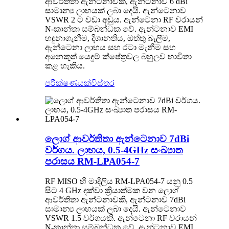
ආවර්තිතා ඇන්ටනාවකි, ඇන්ටනාව 6 dBi
සාමාන්‍ය ලාභයක් ලබා දෙයි. ඇන්ටෙනාව
VSWR 2 ට වඩා අඩුය. ඇන්ටෙනා RF වරායන්
N-කාන්තා සම්බන්ධක වේ. ඇන්ටනාව EMI
හඳුනාගැනීම, දිශානතිය, ඔත්තු බැලීම,
ඇන්ටෙනා ලාභය සහ රටා මැනීම සහ
අනෙකුත් යෙදුම් ක්ෂේත්‍රවල බහුලව භාවිතා
කළ හැකිය.
පරීක්ෂණයක්
විස්තර
ලොග් ආවර්තිතා ඇන්ටෙනාව 7dBi
වර්ගය. ලාභය, 0.5-4GHz සංඛ්‍යාත
පරාසය RM-LPA054-7
RF MISO හි මාදිලිය RM-LPA054-7 යනු 0.5
සිට 4 GHz දක්වා ක්‍රියාත්මක වන ලොග්
ආවර්තිතා ඇන්ටනාවකි, ඇන්ටනාව 7dBi
සාමාන්‍ය ලාභයක් ලබා දෙයි. ඇන්ටෙනාව
VSWR 1.5 වර්ගයකි. ඇන්ටෙනා RF වරායන්
N-කාන්තා සම්බන්ධක වේ. ඇන්ටනාව EMI