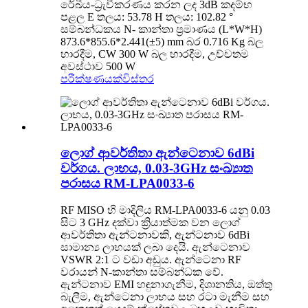
රේඛීය-ධ්‍රැවීකරණය කරන ලද 3dB කදම්භ
පළල E තලය: 53.78 H තලය: 102.82 °
සම්බන්ධකය N- කාන්තා ප්‍රමාණය (L*W*H)
873.6*855.6*2.441(±5) mm බර 0.716 Kg බල
භාරදීම, CW 300 W බල භාරදීම, උච්චතම
අවස්ථාව 500 W
පරීක්ෂණයක්
විස්තර
ලොග් ආවර්තිතා ඇන්ටෙනාව 6dBi
වර්ගය. ලාභය, 0.03-3GHz සංඛ්‍යාත
පරාසය RM-LPA0033-6
RF MISO හි මාදිලිය RM-LPA0033-6 යනු 0.03
සිට 3 GHz දක්වා ක්‍රියාත්මක වන ලොග්
ආවර්තිතා ඇන්ටනාවකි, ඇන්ටනාව 6dBi
සාමාන්‍ය ලාභයක් ලබා දෙයි. ඇන්ටෙනාව
VSWR 2:1 ට වඩා අඩුය. ඇන්ටෙනා RF
වරායන් N-කාන්තා සම්බන්ධක වේ.
ඇන්ටනාව EMI හඳුනාගැනීම, දිශානතිය, ඔත්තු
බැලීම, ඇන්ටෙනා ලාභය සහ රටා මැනීම සහ