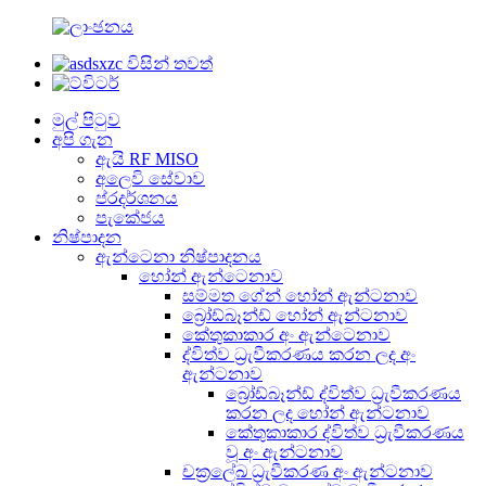
මුල් පිටුව
අපි ගැන
ඇයි RF MISO
අලෙවි සේවාව
ප්රදර්ශනය
පැකේජය
නිෂ්පාදන
ඇන්ටෙනා නිෂ්පාදනය
හෝන් ඇන්ටෙනාව
සම්මත ගේන් හෝන් ඇන්ටනාව
බ්‍රෝඩ්බෑන්ඩ් හෝන් ඇන්ටනාව
කේතුකාකාර අං ඇන්ටෙනාව
ද්විත්ව ධ්‍රැවීකරණය කරන ලද අං
ඇන්ටනාව
බ්‍රෝඩ්බෑන්ඩ් ද්විත්ව ධ්‍රැවීකරණය
කරන ලද හෝන් ඇන්ටනාව
කේතුකාකාර ද්විත්ව ධ්‍රැවීකරණය
වූ අං ඇන්ටනාව
චක්‍රලේඛ ධ්‍රැවීකරණ අං ඇන්ටනාව