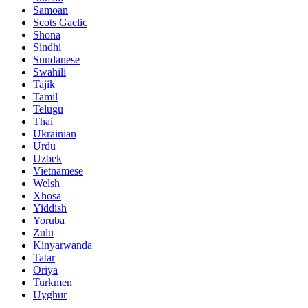
Samoan
Scots Gaelic
Shona
Sindhi
Sundanese
Swahili
Tajik
Tamil
Telugu
Thai
Ukrainian
Urdu
Uzbek
Vietnamese
Welsh
Xhosa
Yiddish
Yoruba
Zulu
Kinyarwanda
Tatar
Oriya
Turkmen
Uyghur