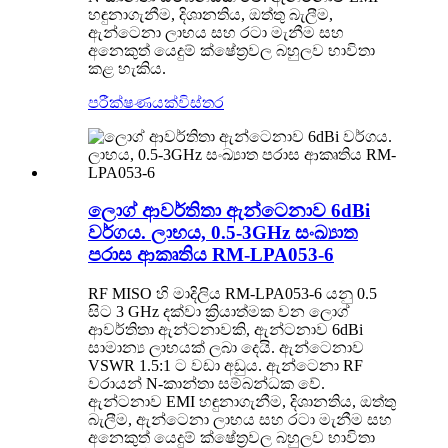
හඳුනාගැනීම, දිශානතිය, ඔත්තු බැලීම,
ඇන්ටෙනා ලාභය සහ රටා මැනීම සහ
අනෙකුත් යෙදුම් ක්ෂේත්‍රවල බහුලව භාවිතා
කළ හැකිය.
පරීක්ෂණයක්
විස්තර
ලොග් ආවර්තිතා ඇන්ටෙනාව 6dBi
වර්ගය. ලාභය, 0.5-3GHz සංඛ්‍යාත
පරාස ආකෘතිය RM-LPA053-6
RF MISO හි මාදිලිය RM-LPA053-6 යනු 0.5
සිට 3 GHz දක්වා ක්‍රියාත්මක වන ලොග්
ආවර්තිතා ඇන්ටනාවකි, ඇන්ටනාව 6dBi
සාමාන්‍ය ලාභයක් ලබා දෙයි. ඇන්ටෙනාව
VSWR 1.5:1 ට වඩා අඩුය. ඇන්ටෙනා RF
වරායන් N-කාන්තා සම්බන්ධක වේ.
ඇන්ටනාව EMI හඳුනාගැනීම, දිශානතිය, ඔත්තු
බැලීම, ඇන්ටෙනා ලාභය සහ රටා මැනීම සහ
අනෙකුත් යෙදුම් ක්ෂේත්‍රවල බහුලව භාවිතා