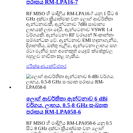
පරාසය RM-LPA16-7
RF MISO හි මාදිලිය RM-LPA16-7 යනු 1 සිට 6
GHz දක්වා ක්‍රියාත්මක වන ලොග් ආවර්තිතා
ඇන්ටනාවකි, ඇන්ටනාව 7dBi සාමාන්‍ය
ලාභයක් ලබා දෙයි. ඇන්ටෙනාව VSWR 1.4
වර්ගයකි. ඇන්ටෙනා RF වරායන් N-කාන්තා
සම්බන්ධක වේ. ඇන්ටනාව EMI හඳුනාගැනීම,
දිශානතිය, ඔත්තු බැලීම, ඇන්ටෙනා ලාභය සහ
රටා මැනීම සහ අනෙකුත් යෙදුම් ක්ෂේත්‍රවල
බහුලව භාවිතා කළ හැකිය.
පරීක්ෂණයක්
විස්තර
ලොග් ආවර්තිතා ඇන්ටනාව 6 dBi
වර්ගය. ලාභය, 0.5-8 GHz සංඛ්‍යාත
පරාසය RM-LPA058-6
RF MISO හි මාදිලිය RM-LPA058-6 යනු 0.5
සිට 8 GHz දක්වා ක්‍රියාත්මක වන ලොග්