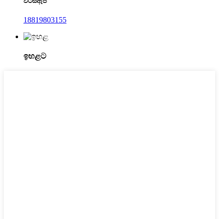
වට්ස්ඇප්
18819803155
ඉහළට