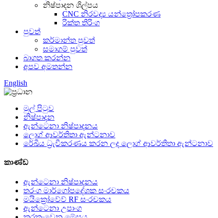
නිෂ්පාදන ශිල්පය
CNC නිරවද්‍ය යන්ත්‍රෝපකරණ
රික්ත තිරිංග
පුවත්
කර්මාන්ත පුවත්
සමාගම් පුවත්
බාගත කරන්න
අපව අමතන්න
English
මුල් පිටුව
නිෂ්පාදන
ඇන්ටෙනා නිෂ්පාදනය
ලොග් ආවර්තිතා ඇන්ටනාව
රේඛීය ධ්‍රැවීකරණය කරන ලද ලොග් ආවර්තිතා ඇන්ටනාව
කාණ්ඩ
ඇන්ටෙනා නිෂ්පාදනය
තරංග මාර්ගෝපදේශක සංරචකය
මයික්‍රෝවේව් RF සංරචකය
ඇන්ටෙනා උපාංග
කරකැවෙන මේසය