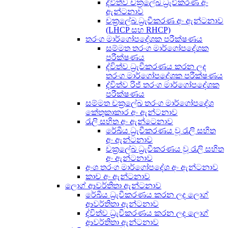
ද්විත්ව චක්‍රලේඛ ධ්‍රැවීකරණ අං
ඇන්ටනාව
චක්‍රලේඛ ධ්‍රැවීකරණ අං ඇන්ටනාව
(LHCP සහ RHCP)
තරංග මාර්ගෝපදේශක පරීක්ෂණය
සම්මත තරංග මාර්ගෝපදේශක
පරීක්ෂණය
ද්විත්ව ධ්‍රැවීකරණය කරන ලද
තරංග මාර්ගෝපදේශක පරීක්ෂණය
ද්විත්ව රිජ් තරංග මාර්ගෝපදේශක
පරීක්ෂණය
සම්මත චක්‍රලේඛ තරංග මාර්ගෝපදේශ
කේතුකාකාර අං ඇන්ටනාව
රැලි සහිත අං ඇන්ටෙනාව
රේඛීය ධ්‍රැවීකරණය වූ රැලි සහිත
අං ඇන්ටනාව
චක්‍රලේඛ ධ්‍රැවීකරණය වූ රැලි සහිත
අං ඇන්ටනාව
අංශ තරංග මාර්ගෝපදේශ අං ඇන්ටනාව
කාච අං ඇන්ටනාව
ලොග් ආවර්තිතා ඇන්ටනාව
රේඛීය ධ්‍රැවීකරණය කරන ලද ලොග්
ආවර්තිතා ඇන්ටනාව
ද්විත්ව ධ්‍රැවීකරණය කරන ලද ලොග්
ආවර්තිතා ඇන්ටනාව