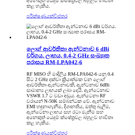
අනෙකුත් යෙදුම් ක්ෂේත්‍රවල බහුලව භාවිතා
කළ හැකිය.
පරීක්ෂණයක්
විස්තර
ලොග් ආවර්තිතා ඇන්ටනාව 6 dBi
වර්ගය. ලාභය, 0.4-2 GHz සංඛ්‍යාත
පරාසය RM-LPA042-6
RF MISO හි මාදිලිය RM-LPA042-6 යනු 0.4
සිට 2 GHz දක්වා ක්‍රියාත්මක වන ලොග්
ආවර්තිතා ඇන්ටනාවකි, ඇන්ටනාව 6dBi
සාමාන්‍ය ලාභයක් ලබා දෙයි. ඇන්ටෙනාව
VSWR 1.7 ට වඩා අඩුය. ඇන්ටෙනා RF
වරායන් N-50K සම්බන්ධක වේ. ඇන්ටනාව
EMI හඳුනාගැනීම, දිශානතිය, ඔත්තු බැලීම,
ඇන්ටෙනා ලාභය සහ රටා මැනීම සහ
අනෙකුත් යෙදුම් ක්ෂේත්‍රවල බහුලව භාවිතා
කළ හැකිය.
පරීක්ෂණයක්
විස්තර