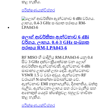
කළ හැකිය.
පරීක්ෂණයක්
විස්තර
ලොග් ආවර්තිතා ඇන්ටනාව 6 dBi
වර්ගය. ලාභය, 0.4-3 GHz සංඛ්‍යාත
පරාසය RM-LPA043-6
RF MISO හි මාදිලිය RM-LPA043-6 යනු 0.4
සිට 3 GHz දක්වා ක්‍රියාත්මක වන ලොග්
ආවර්තිතා ඇන්ටනාවකි, ඇන්ටනාව 6 dBi
සාමාන්‍ය ලාභයක් ලබා දෙයි. ඇන්ටෙනාව
VSWR 1.5 ට වඩා අඩුය. ඇන්ටෙනා RF
වරායන් N-කාන්තා සම්බන්ධක වේ.
ඇන්ටනාව EMI හඳුනාගැනීම, දිශානතිය, ඔත්තු
බැලීම, ඇන්ටෙනා ලාභය සහ රටා මැනීම සහ
අනෙකුත් යෙදුම් ක්ෂේත්‍රවල බහුලව භාවිතා
කළ හැකිය.
පරීක්ෂණයක්
විස්තර