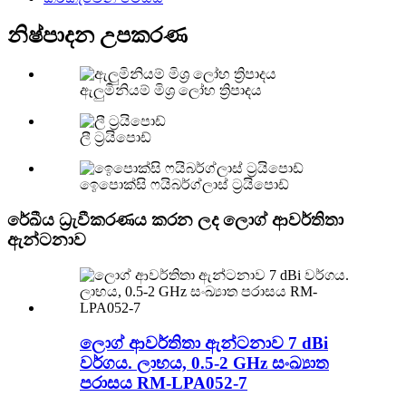
නිෂ්පාදන උපකරණ
ඇලුමිනියම් මිශ්‍ර ලෝහ ත්‍රිපාදය
ලී ට්‍රයිපොඩ්
ඉෙපොක්සි ෆයිබර්ග්ලාස් ට්‍රයිපොඩ්
රේඛීය ධ්‍රැවීකරණය කරන ලද ලොග් ආවර්තිතා
ඇන්ටනාව
ලොග් ආවර්තිතා ඇන්ටනාව 7 dBi
වර්ගය. ලාභය, 0.5-2 GHz සංඛ්‍යාත
පරාසය RM-LPA052-7