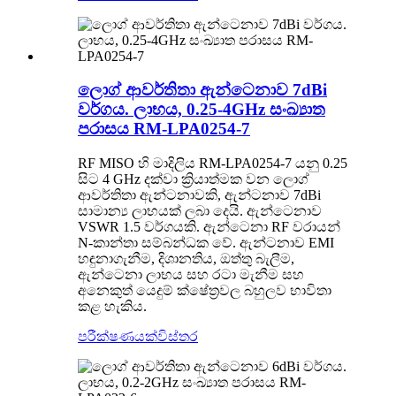
ලොග් ආවර්තිතා ඇන්ටෙනාව 7dBi
වර්ගය. ලාභය, 0.25-4GHz සංඛ්‍යාත
පරාසය RM-LPA0254-7
RF MISO හි මාදිලිය RM-LPA0254-7 යනු 0.25
සිට 4 GHz දක්වා ක්‍රියාත්මක වන ලොග්
ආවර්තිතා ඇන්ටනාවකි, ඇන්ටනාව 7dBi
සාමාන්‍ය ලාභයක් ලබා දෙයි. ඇන්ටෙනාව
VSWR 1.5 වර්ගයකි. ඇන්ටෙනා RF වරායන්
N-කාන්තා සම්බන්ධක වේ. ඇන්ටනාව EMI
හඳුනාගැනීම, දිශානතිය, ඔත්තු බැලීම,
ඇන්ටෙනා ලාභය සහ රටා මැනීම සහ
අනෙකුත් යෙදුම් ක්ෂේත්‍රවල බහුලව භාවිතා
කළ හැකිය.
පරීක්ෂණයක්
විස්තර