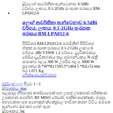
ලොග් ආවර්තිතා ඇන්ටෙනාව 6.5dBi
වර්ගය. ලාභය, 0.1-2GHz සංඛ්‍යාත
පරාසය RM-LPA012-6
පිරිවිතර RM-LPA012-6 පරාමිතීන් පිරිවිතර
ඒකක සංඛ්‍යාත පරාසය 0.1-2 GHz ලාභය 6
වර්ගය. dBi VSWR 1.2 වර්ගය. ධ්‍රැවීකරණය
රේඛීය-ධ්‍රැවීකරණය කළ සම්බන්ධකය N-ස්ත්‍රී
සාමාන්‍ය බලය 300 W උපරිම බලය 3000 W
ප්‍රමාණය (L*W*H) 1503.5*1464.5 *82(±5) mm
බර 1.071 Kg
පරීක්ෂණයක්
විස්තර
1
2
ඊළඟ >
>>
පිටුව 1 / 2
පළපුරුදු නිර්මාණ කණ්ඩායමක් සහ උසස් උපකරණ පරීක්ෂණ
උපකරණ සමඟින්, RF MISO රේඩාර්, ජාතික ආරක්ෂක, හමුදා,
අභ්‍යවකාශ සහ අනෙකුත් ක්ෂේත්‍රවල භාවිතා කරන විවිධ සම්මත
ඇන්ටනා රැස් කර ගෙන ඇත.