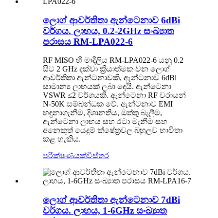
ලොග් ආවර්තිතා ඇන්ටෙනාව 6dBi
වර්ගය. ලාභය, 0.2-2GHz සංඛ්‍යාත
පරාසය RM-LPA022-6
RF MISO හි මාදිලිය RM-LPA022-6 යනු 0.2
සිට 2 GHz දක්වා ක්‍රියාත්මක වන ලොග්
ආවර්තිතා ඇන්ටනාවකි, ඇන්ටනාව 6dBi
සාමාන්‍ය ලාභයක් ලබා දෙයි. ඇන්ටෙනා
VSWR ≤2 වර්ගයකි. ඇන්ටෙනා RF වරායන්
N-50K සම්බන්ධක වේ. ඇන්ටනාව EMI
හඳුනාගැනීම, දිශානතිය, ඔත්තු බැලීම,
ඇන්ටෙනා ලාභය සහ රටා මැනීම සහ
අනෙකුත් යෙදුම් ක්ෂේත්‍රවල බහුලව භාවිතා
කළ හැකිය.
පරීක්ෂණයක්
විස්තර
ලොග් ආවර්තිතා ඇන්ටෙනාව 7dBi
වර්ගය. ලාභය, 1-6GHz සංඛ්‍යාත