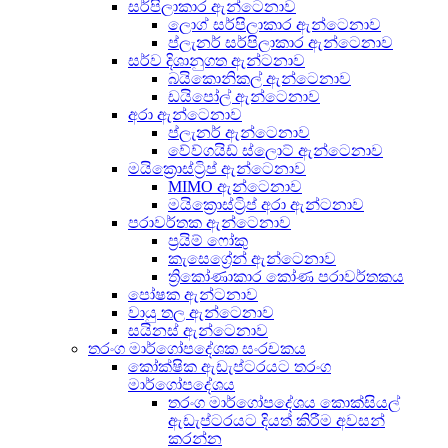
සර්පිලාකාර ඇන්ටෙනාව
ලොග් සර්පිලාකාර ඇන්ටෙනාව
ප්ලැනර් සර්පිලාකාර ඇන්ටෙනාව
සර්ව දිශානුගත ඇන්ටනාව
බයිකොනිකල් ඇන්ටෙනාව
ඩයිපෝල් ඇන්ටෙනාව
අරා ඇන්ටෙනාව
ප්ලැනර් ඇන්ටෙනාව
වේව්ගයිඩ් ස්ලොට් ඇන්ටෙනාව
මයික්‍රොස්ට්‍රිප් ඇන්ටෙනාව
MIMO ඇන්ටෙනාව
මයික්‍රොස්ට්‍රිප් අරා ඇන්ටනාව
පරාවර්තක ඇන්ටෙනාව
ප්‍රයිම් ෆෝකු
කැසෙග්‍රේන් ඇන්ටෙනාව
ත්‍රිකෝණාකාර කෝණ පරාවර්තකය
පෝෂක ඇන්ටනාව
වායු තල ඇන්ටෙනාව
සයිනස් ඇන්ටෙනාව
තරංග මාර්ගෝපදේශක සංරචකය
කෝක්ෂික ඇඩැප්ටරයට තරංග
මාර්ගෝපදේශය
තරංග මාර්ගෝපදේශය කොක්සියල්
ඇඩැප්ටරයට දියත් කිරීම අවසන්
කරන්න