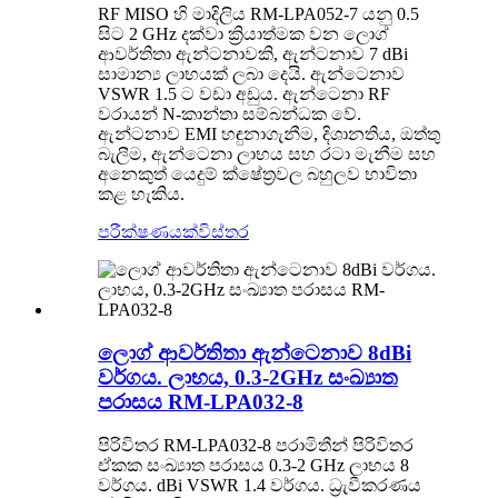
RF MISO හි මාදිලිය RM-LPA052-7 යනු 0.5
සිට 2 GHz දක්වා ක්‍රියාත්මක වන ලොග්
ආවර්තිතා ඇන්ටනාවකි, ඇන්ටනාව 7 dBi
සාමාන්‍ය ලාභයක් ලබා දෙයි. ඇන්ටෙනාව
VSWR 1.5 ට වඩා අඩුය. ඇන්ටෙනා RF
වරායන් N-කාන්තා සම්බන්ධක වේ.
ඇන්ටනාව EMI හඳුනාගැනීම, දිශානතිය, ඔත්තු
බැලීම, ඇන්ටෙනා ලාභය සහ රටා මැනීම සහ
අනෙකුත් යෙදුම් ක්ෂේත්‍රවල බහුලව භාවිතා
කළ හැකිය.
පරීක්ෂණයක්
විස්තර
ලොග් ආවර්තිතා ඇන්ටෙනාව 8dBi
වර්ගය. ලාභය, 0.3-2GHz සංඛ්‍යාත
පරාසය RM-LPA032-8
පිරිවිතර RM-LPA032-8 පරාමිතීන් පිරිවිතර
ඒකක සංඛ්‍යාත පරාසය 0.3-2 GHz ලාභය 8
වර්ගය. dBi VSWR 1.4 වර්ගය. ධ්‍රැවීකරණය