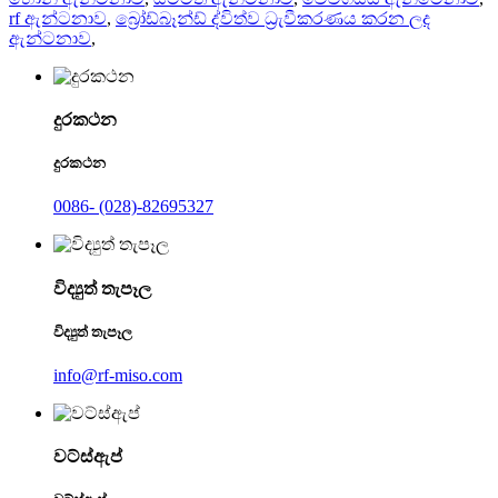
rf ඇන්ටනාව
,
බ්‍රෝඩ්බෑන්ඩ් ද්විත්ව ධ්‍රැවීකරණය කරන ලද
ඇන්ටනාව
,
දුරකථන
දුරකථන
0086- (028)-82695327
විද්‍යුත් තැපෑල
විද්‍යුත් තැපෑල
info@rf-miso.com
වට්ස්ඇප්