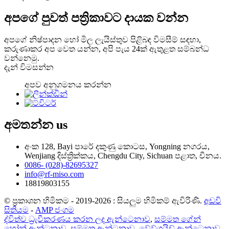
අපගේ පුවත් පත්‍රිකාවට දායක වන්න
අපගේ නිෂ්පාදන හෝ මිල ලැයිස්තුව පිළිබඳ විමසීම් සඳහා,
කරුණාකර අප වෙත යන්න, අපි පැය 24ක් ඇතුළත සම්බන්ධ
වන්නෙමු.
දැන් විමසන්න
අපව අනුගමනය කරන්න
අමතන්න
us
අංක 128, Bayi පාරේ දකුණු කොටස, Yongning නගරය,
Wenjiang දිස්ත්‍රික්කය, Chengdu City, Sichuan පළාත, චීනය.
0086- (028)-82695327
info@rf-miso.com
18819803155
© ප්‍රකාශන හිමිකම - 2019-2026 : සියලුම හිමිකම් ඇවිරිණි.
අඩවි
සිතියම
-
AMP ජංගම
ද්විත්ව ධ්‍රැවීකරණය කරන ලද ඇන්ටෙනාව
,
සම්මත ගේන්
හෝන් ඇන්ටනාව
,
සම්මත ඇන්ටනාව
,
වේව්ගයිඩ් ඇන්ටෙනාව
,