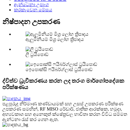
ඇන්ටෙනා උපාංග
කරකැවෙන මේසය
නිෂ්පාදන උපකරණ
ඇලුමිනියම් මිශ්‍ර ලෝහ ත්‍රිපාදය
ලී ට්‍රයිපොඩ්
ඉෙපොක්සි ෆයිබර්ග්ලාස් ට්‍රයිපොඩ්
ද්විත්ව ධ්‍රැවීකරණය කරන ලද තරංග මාර්ගෝපදේශක
පරීක්ෂණය
පළපුරුදු නිර්මාණ කණ්ඩායමක් සහ උසස් උපකරණ පරීක්ෂණ
උපකරණ සමඟින්, RF MISO රේඩාර්, ජාතික ආරක්ෂක, හමුදා,
අභ්‍යවකාශ සහ අනෙකුත් ක්ෂේත්‍රවල භාවිතා කරන විවිධ සම්මත
ඇන්ටනා රැස් කර ගෙන ඇත.