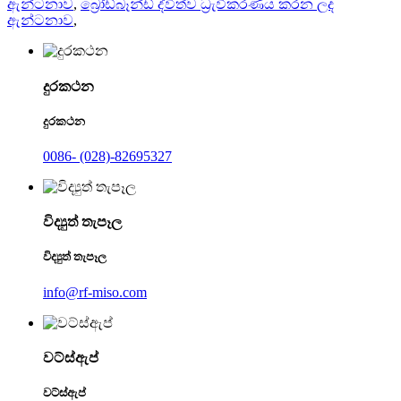
ඇන්ටනාව
,
බ්‍රෝඩ්බෑන්ඩ් ද්විත්ව ධ්‍රැවීකරණය කරන ලද
ඇන්ටනාව
,
දුරකථන
දුරකථන
0086- (028)-82695327
විද්‍යුත් තැපෑල
විද්‍යුත් තැපෑල
info@rf-miso.com
වට්ස්ඇප්
වට්ස්ඇප්