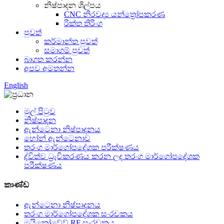
නිෂ්පාදන ශිල්පය
CNC නිරවද්‍ය යන්ත්‍රෝපකරණ
රික්ත තිරිංග
පුවත්
කර්මාන්ත පුවත්
සමාගම් පුවත්
බාගත කරන්න
අපව අමතන්න
English
මුල් පිටුව
නිෂ්පාදන
ඇන්ටෙනා නිෂ්පාදනය
හෝන් ඇන්ටෙනාව
තරංග මාර්ගෝපදේශක පරීක්ෂණය
ද්විත්ව ධ්‍රැවීකරණය කරන ලද තරංග මාර්ගෝපදේශක
පරීක්ෂණය
කාණ්ඩ
ඇන්ටෙනා නිෂ්පාදනය
තරංග මාර්ගෝපදේශක සංරචකය
මයික්‍රෝවේව් RF සංරචකය