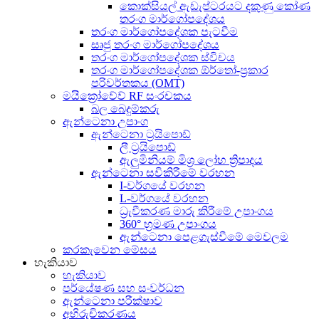
කොක්සියල් ඇඩැප්ටරයට දකුණු කෝණ
තරංග මාර්ගෝපදේශය
තරංග මාර්ගෝපදේශක පැටවීම
සෘජු තරංග මාර්ගෝපදේශය
තරංග මාර්ගෝපදේශක ස්විචය
තරංග මාර්ගෝපදේශක ඕර්තෝ-ප්‍රකාර
පරිවර්තකය (OMT)
මයික්‍රෝවේව් RF සංරචකය
බල බෙදුම්කරු
ඇන්ටෙනා උපාංග
ඇන්ටෙනා ට්‍රයිපොඩ්
ලී ට්‍රයිපොඩ්
ඇලුමිනියම් මිශ්‍ර ලෝහ ත්‍රිපාදය
ඇන්ටෙනා සවිකිරීමේ වරහන
I-වර්ගයේ වරහන
L-වර්ගයේ වරහන
ධ්‍රැවීකරණ මාරු කිරීමේ උපාංගය
360° භ්‍රමණ උපාංගය
ඇන්ටෙනා පෙළගැස්වීමේ මෙවලම
කරකැවෙන මේසය
හැකියාව
හැකියාව
පර්යේෂණ සහ සංවර්ධන
ඇන්ටෙනා පරීක්ෂාව
අභිරුචිකරණය