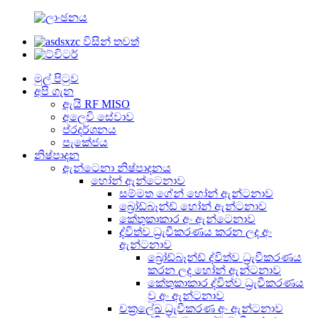
මුල් පිටුව
අපි ගැන
ඇයි RF MISO
අලෙවි සේවාව
ප්රදර්ශනය
පැකේජය
නිෂ්පාදන
ඇන්ටෙනා නිෂ්පාදනය
හෝන් ඇන්ටෙනාව
සම්මත ගේන් හෝන් ඇන්ටනාව
බ්‍රෝඩ්බෑන්ඩ් හෝන් ඇන්ටනාව
කේතුකාකාර අං ඇන්ටෙනාව
ද්විත්ව ධ්‍රැවීකරණය කරන ලද අං
ඇන්ටනාව
බ්‍රෝඩ්බෑන්ඩ් ද්විත්ව ධ්‍රැවීකරණය
කරන ලද හෝන් ඇන්ටනාව
කේතුකාකාර ද්විත්ව ධ්‍රැවීකරණය
වූ අං ඇන්ටනාව
චක්‍රලේඛ ධ්‍රැවීකරණ අං ඇන්ටනාව