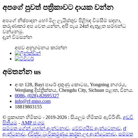
අපගේ පුවත් පත්‍රිකාවට දායක වන්න
අපගේ නිෂ්පාදන හෝ මිල ලැයිස්තුව පිළිබඳ විමසීම් සඳහා,
කරුණාකර අප වෙත යන්න, අපි පැය 24ක් ඇතුළත සම්බන්ධ
වන්නෙමු.
දැන් විමසන්න
අපව අනුගමනය කරන්න
අමතන්න
us
අංක 128, Bayi පාරේ දකුණු කොටස, Yongning නගරය,
Wenjiang දිස්ත්‍රික්කය, Chengdu City, Sichuan පළාත, චීනය.
0086- (028)-82695327
info@rf-miso.com
18819803155
© ප්‍රකාශන හිමිකම - 2019-2026 : සියලුම හිමිකම් ඇවිරිණි.
අඩවි
සිතියම
-
AMP ජංගම
සම්මත ගේන් හෝන් ඇන්ටනාව
,
වේව්ගයිඩ් ඇන්ටෙනාව
,
rf
ඇන්ටනාව
,
ද්විත්ව ධ්‍රැවීකරණය කරන ලද ඇන්ටෙනාව
,
සම්මත