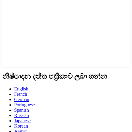
නිෂ්පාදන දත්ත පත්‍රිකාව ලබා ගන්න
English
French
German
Portuguese
Spanish
Russian
Japanese
Korean
Arabic