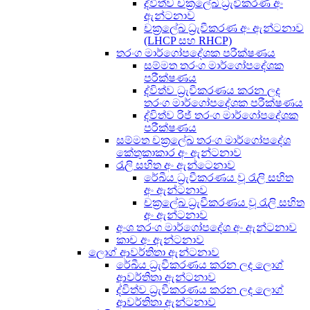
ද්විත්ව චක්‍රලේඛ ධ්‍රැවීකරණ අං
ඇන්ටනාව
චක්‍රලේඛ ධ්‍රැවීකරණ අං ඇන්ටනාව
(LHCP සහ RHCP)
තරංග මාර්ගෝපදේශක පරීක්ෂණය
සම්මත තරංග මාර්ගෝපදේශක
පරීක්ෂණය
ද්විත්ව ධ්‍රැවීකරණය කරන ලද
තරංග මාර්ගෝපදේශක පරීක්ෂණය
ද්විත්ව රිජ් තරංග මාර්ගෝපදේශක
පරීක්ෂණය
සම්මත චක්‍රලේඛ තරංග මාර්ගෝපදේශ
කේතුකාකාර අං ඇන්ටනාව
රැලි සහිත අං ඇන්ටෙනාව
රේඛීය ධ්‍රැවීකරණය වූ රැලි සහිත
අං ඇන්ටනාව
චක්‍රලේඛ ධ්‍රැවීකරණය වූ රැලි සහිත
අං ඇන්ටනාව
අංශ තරංග මාර්ගෝපදේශ අං ඇන්ටනාව
කාච අං ඇන්ටනාව
ලොග් ආවර්තිතා ඇන්ටනාව
රේඛීය ධ්‍රැවීකරණය කරන ලද ලොග්
ආවර්තිතා ඇන්ටනාව
ද්විත්ව ධ්‍රැවීකරණය කරන ලද ලොග්
ආවර්තිතා ඇන්ටනාව