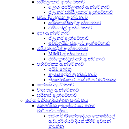
සර්පිලාකාර ඇන්ටෙනාව
ලොග් සර්පිලාකාර ඇන්ටෙනාව
ප්ලැනර් සර්පිලාකාර ඇන්ටෙනාව
සර්ව දිශානුගත ඇන්ටනාව
බයිකොනිකල් ඇන්ටෙනාව
ඩයිපෝල් ඇන්ටෙනාව
අරා ඇන්ටෙනාව
ප්ලැනර් ඇන්ටෙනාව
වේව්ගයිඩ් ස්ලොට් ඇන්ටෙනාව
මයික්‍රොස්ට්‍රිප් ඇන්ටෙනාව
MIMO ඇන්ටෙනාව
මයික්‍රොස්ට්‍රිප් අරා ඇන්ටනාව
පරාවර්තක ඇන්ටෙනාව
ප්‍රයිම් ෆෝකු
කැසෙග්‍රේන් ඇන්ටෙනාව
ත්‍රිකෝණාකාර කෝණ පරාවර්තකය
පෝෂක ඇන්ටනාව
වායු තල ඇන්ටෙනාව
සයිනස් ඇන්ටෙනාව
තරංග මාර්ගෝපදේශක සංරචකය
කෝක්ෂික ඇඩැප්ටරයට තරංග
මාර්ගෝපදේශය
තරංග මාර්ගෝපදේශය කොක්සියල්
ඇඩැප්ටරයට දියත් කිරීම අවසන්
කරන්න