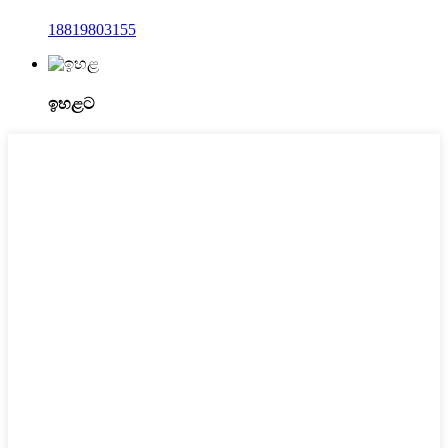
18819803155
ඉහළට