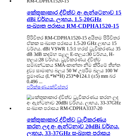
කේතුකාකාර ද්විත්ව අං ඇන්ටෙනාව 15
dBi වර්ගය. ලාභය, 1.5-20GHz
සංඛ්‍යාත පරාසය RM-CDPHA1520-15
පිරිවිතර RM-CDPHA1520-15 අයිතම පිරිවිතර
ඒකක සංඛ්‍යාත පරාසය 1.5-20 GHz ලාභය 15
වර්ගය. dBi VSWR 1.5:1 හරස් ධ්‍රැවීකරණය 35
dB 3dB කදම්භ පළල E-තලය:30 වර්ගය, H-
තලය:28 වර්ගය. ධ්‍රැවීකරණය ද්විත්ව
සම්බන්ධකය SMA-කාන්තා නිම කිරීමේ තීන්ත
ද්‍රව්‍ය සාමාන්‍ය බලය 50 W උපරිම බලය 100 W
ප්‍රමාණය (L*W*H) 253*Φ124.1 (±5) mm බර
0.496 ...
පරීක්ෂණයක්
විස්තර
කේතුකාකාර ද්විත්ව ධ්‍රැවීකරණය
කරන ලද අං ඇන්ටනාව 20dBi වර්ගය.
ලාභය, 33-37GHz සංඛ්‍යාත පරාසය