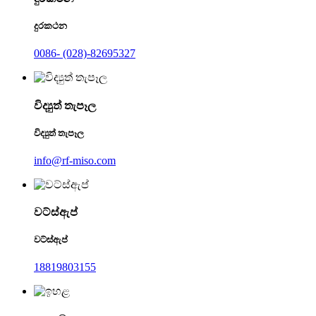
දුරකථන
0086- (028)-82695327
විද්‍යුත් තැපෑල
විද්‍යුත් තැපෑල
info@rf-miso.com
වට්ස්ඇප්
වට්ස්ඇප්
18819803155