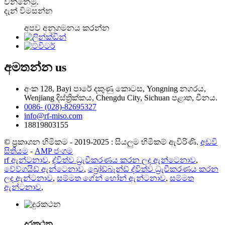
වන්නෙමු.
දැන් විමසන්න
අපව අනුගමනය කරන්න
අමතන්න
us
අංක 128, Bayi පාරේ දකුණු කොටස, Yongning නගරය,
Wenjiang දිස්ත්‍රික්කය, Chengdu City, Sichuan පළාත, චීනය.
0086- (028)-82695327
info@rf-miso.com
18819803155
© ප්‍රකාශන හිමිකම - 2019-2025 : සියලුම හිමිකම් ඇවිරිණි.
අඩවි
සිතියම
-
AMP ජංගම
rf ඇන්ටනාව
,
ද්විත්ව ධ්‍රැවීකරණය කරන ලද ඇන්ටෙනාව
,
වේව්ගයිඩ් ඇන්ටෙනාව
,
බ්‍රෝඩ්බෑන්ඩ් ද්විත්ව ධ්‍රැවීකරණය කරන
ලද ඇන්ටනාව
,
සම්මත ගේන් හෝන් ඇන්ටනාව
,
සම්මත
ඇන්ටනාව
,
දුරකථන