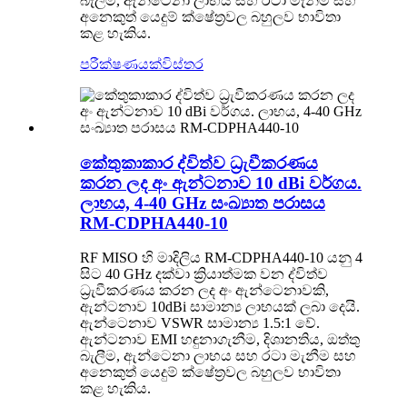
බැලීම, ඇන්ටෙනා ලාභය සහ රටා මැනීම සහ
අනෙකුත් යෙදුම් ක්ෂේත්‍රවල බහුලව භාවිතා
කළ හැකිය.
පරීක්ෂණයක්
විස්තර
කේතුකාකාර ද්විත්ව ධ්‍රැවීකරණය
කරන ලද අං ඇන්ටනාව 10 dBi වර්ගය.
ලාභය, 4-40 GHz සංඛ්‍යාත පරාසය
RM-CDPHA440-10
RF MISO හි මාදිලිය RM-CDPHA440-10 යනු 4
සිට 40 GHz දක්වා ක්‍රියාත්මක වන ද්විත්ව
ධ්‍රැවීකරණය කරන ලද අං ඇන්ටෙනාවකි,
ඇන්ටනාව 10dBi සාමාන්‍ය ලාභයක් ලබා දෙයි.
ඇන්ටෙනාව VSWR සාමාන්‍ය 1.5:1 වේ.
ඇන්ටනාව EMI හඳුනාගැනීම, දිශානතිය, ඔත්තු
බැලීම, ඇන්ටෙනා ලාභය සහ රටා මැනීම සහ
අනෙකුත් යෙදුම් ක්ෂේත්‍රවල බහුලව භාවිතා
කළ හැකිය.