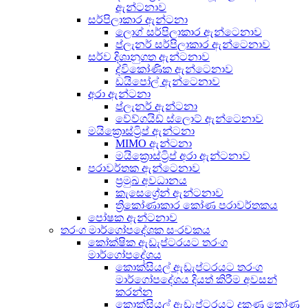
ඇන්ටනාව
සර්පිලාකාර ඇන්ටනා
ලොග් සර්පිලාකාර ඇන්ටෙනාව
ප්ලැනර් සර්පිලාකාර ඇන්ටෙනාව
සර්ව දිශානුගත ඇන්ටනාව
ද්විකෝණික ඇන්ටෙනාව
ඩයිපෝල් ඇන්ටෙනාව
අරා ඇන්ටනා
ප්ලැනර් ඇන්ටනා
වේව්ගයිඩ් ස්ලොට් ඇන්ටෙනාව
මයික්‍රොස්ට්‍රිප් ඇන්ටනා
MIMO ඇන්ටනා
මයික්‍රොස්ට්‍රිප් අරා ඇන්ටනාව
පරාවර්තක ඇන්ටෙනාව
ප්‍රමුඛ අවධානය
කැසෙග්‍රේන් ඇන්ටනාව
ත්‍රිකෝණාකාර කෝණ පරාවර්තකය
පෝෂක ඇන්ටනාව
තරංග මාර්ගෝපදේශක සංරචකය
කෝක්ෂික ඇඩැප්ටරයට තරංග
මාර්ගෝපදේශය
කොක්සියල් ඇඩැප්ටරයට තරංග
මාර්ගෝපදේශය දියත් කිරීම අවසන්
කරන්න
කොක්සියල් ඇඩැප්ටරයට දකුණු කෝණ