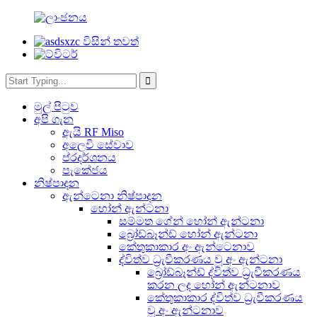
මුල් පිටුව
අපි ගැන
ඇයි RF Miso
අලෙවි සේවාව
ප්රදර්ශනය
පැකේජය
නිෂ්පාදන
ඇන්ටෙනා නිෂ්පාදන
හෝන් ඇන්ටනා
සම්මත ගේන් හෝන් ඇන්ටනා
බ්‍රෝඩ්බෑන්ඩ් හෝන් ඇන්ටනා
කේතුකාකාර අං ඇන්ටෙනාව
ද්විත්ව ධ්‍රැවීකරණය වූ අං ඇන්ටනා
බ්‍රෝඩ්බෑන්ඩ් ද්විත්ව ධ්‍රැවීකරණය
කරන ලද හෝන් ඇන්ටනාව
කේතුකාකාර ද්විත්ව ධ්‍රැවීකරණය
වූ අං ඇන්ටනාව