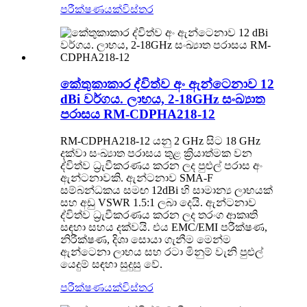
පරීක්ෂණයක්
විස්තර
කේතුකාකාර ද්විත්ව අං ඇන්ටෙනාව 12
dBi වර්ගය. ලාභය, 2-18GHz සංඛ්‍යාත
පරාසය RM-CDPHA218-12
RM-CDPHA218-12 යනු 2 GHz සිට 18 GHz
දක්වා සංඛ්‍යාත පරාසය තුළ ක්‍රියාත්මක වන
ද්විත්ව ධ්‍රැවීකරණය කරන ලද පුළුල් පරාස අං
ඇන්ටනාවකි. ඇන්ටනාව SMA-F
සම්බන්ධකය සමඟ 12dBi හි සාමාන්‍ය ලාභයක්
සහ අඩු VSWR 1.5:1 ලබා දෙයි. ඇන්ටනාව
ද්විත්ව ධ්‍රැවීකරණය කරන ලද තරංග ආකෘති
සඳහා සහය දක්වයි. එය EMC/EMI පරීක්ෂණ,
නිරීක්ෂණ, දිශා සොයා ගැනීම මෙන්ම
ඇන්ටෙනා ලාභය සහ රටා මිනුම් වැනි පුළුල්
යෙදුම් සඳහා සුදුසු වේ.
පරීක්ෂණයක්
විස්තර