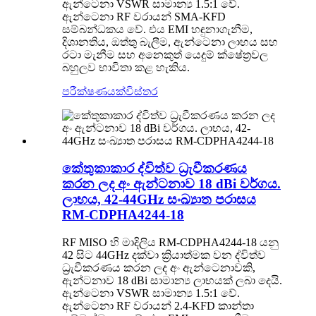
ඇන්ටෙනා VSWR සාමාන්‍ය 1.5:1 වේ.
ඇන්ටෙනා RF වරායන් SMA-KFD
සම්බන්ධකය වේ. එය EMI හඳුනාගැනීම,
දිශානතිය, ඔත්තු බැලීම, ඇන්ටෙනා ලාභය සහ
රටා මැනීම සහ අනෙකුත් යෙදුම් ක්ෂේත්‍රවල
බහුලව භාවිතා කළ හැකිය.
පරීක්ෂණයක්
විස්තර
කේතුකාකාර ද්විත්ව ධ්‍රැවීකරණය
කරන ලද අං ඇන්ටනාව 18 dBi වර්ගය.
ලාභය, 42-44GHz සංඛ්‍යාත පරාසය
RM-CDPHA4244-18
RF MISO හි මාදිලිය RM-CDPHA4244-18 යනු
42 සිට 44GHz දක්වා ක්‍රියාත්මක වන ද්විත්ව
ධ්‍රැවීකරණය කරන ලද අං ඇන්ටෙනාවකි,
ඇන්ටනාව 18 dBi සාමාන්‍ය ලාභයක් ලබා දෙයි.
ඇන්ටෙනා VSWR සාමාන්‍ය 1.5:1 වේ.
ඇන්ටෙනා RF වරායන් 2.4-KFD කාන්තා