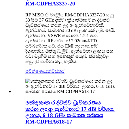
RM-CDPHA3337-20
RF MISO හි මාදිලිය RM-CDPHA3337-20 යනු
33 සිට 37 GHz දක්වා ක්‍රියාත්මක වන ද්විත්ව
ධ්‍රැවීකරණය කරන ලද අං ඇන්ටෙනාවකි,
ඇන්ටනාව සාමාන්‍ය 20 dBi ලාභයක් ලබා දෙයි.
ඇන්ටෙනා VSWR සාමාන්‍ය 1.5:1 වේ.
ඇන්ටෙනා RF වරායන් 2.92mm-KFD
සම්බන්ධක වේ. එය EMI හඳුනාගැනීම,
දිශානතිය, ඔත්තු බැලීම, ඇන්ටෙනා ලාභය සහ
රටා මැනීම සහ අනෙකුත් යෙදුම් ක්ෂේත්‍රවල
බහුලව භාවිතා කළ හැකිය.
පරීක්ෂණයක්
විස්තර
කේතුකාකාර ද්විත්ව ධ්‍රැවීකරණය
කරන ලද අං ඇන්ටනාව 17 dBi වර්ගය.
ලාභය, 6-18 GHz සංඛ්‍යාත පරාසය
RM-CDPHA618-17