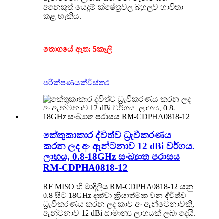
අනෙකුත් යෙදුම් ක්ෂේත්‍රවල බහුලව භාවිතා
කළ හැකිය.
_____________________________________________
තොගයේ ඇත: 5
කෑලි
පරීක්ෂණයක්
විස්තර
කේතුකාකාර ද්විත්ව ධ්‍රැවීකරණය
කරන ලද අං ඇන්ටනාව 12 dBi වර්ගය.
ලාභය, 0.8-18GHz සංඛ්‍යාත පරාසය
RM-CDPHA0818-12
RF MISO හි මාදිලිය RM-CDPHA0818-12 යනු
0.8 සිට 18GHz දක්වා ක්‍රියාත්මක වන ද්විත්ව
ධ්‍රැවීකරණය කරන ලද කාච අං ඇන්ටෙනාවකි,
ඇන්ටනාව 12 dBi සාමාන්‍ය ලාභයක් ලබා දෙයි.