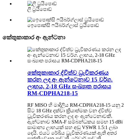
ලී ට්‍රයිපොඩ්
ඉෙපොක්සි ෆයිබර්ග්ලාස් ට්‍රයිපොඩ්
කේතුකාකාර අං ඇන්ටනා
කේතුකාකාර ද්විත්ව ධ්‍රැවීකරණය
කරන ලද අං ඇන්ටෙනාව 15 වර්ග.
ලාභය, 2-18 GHz සංඛ්‍යාත පරාසය
RM-CDPHA218-15
RF MISO හි මාදිලිය RM-CDPHA218-15 යනු 2
සිට 18 GHz දක්වා ක්‍රියාත්මක වන ද්විත්ව
ධ්‍රැවීකරණය කරන ලද අං ඇන්ටෙනාවකි.
ඇන්ටනාව SMA-F සම්බන්ධකය සමඟ 15 dBi
සාමාන්‍ය ලාභයක් සහ අඩු VSWR 1.5:1 ලබා
දෙයි. එයට රේඛීය ධ්‍රැවීකරණයක් ඇති අතර
සන්නිවේදන පද්ධති, රේඩාර් පද්ධති,