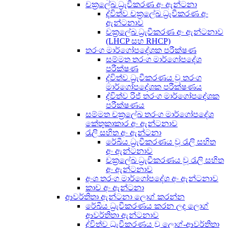
චක්‍රලේඛ ධ්‍රැවීකරණ අං ඇන්ටනා
ද්විත්ව චක්‍රලේඛ ධ්‍රැවීකරණ අං
ඇන්ටනාව
චක්‍රලේඛ ධ්‍රැවීකරණ අං ඇන්ටනාව
(LHCP සහ RHCP)
තරංග මාර්ගෝපදේශක පරීක්ෂණ
සම්මත තරංග මාර්ගෝපදේශ
පරීක්ෂණ
ද්විත්ව ධ්‍රැවීකරණය වූ තරංග
මාර්ගෝපදේශක පරීක්ෂණය
ද්විත්ව රිජ් තරංග මාර්ගෝපදේශක
පරීක්ෂණය
සම්මත චක්‍රලේඛ තරංග මාර්ගෝපදේශ
කේතුකාකාර අං ඇන්ටනාව
රැලි සහිත අං ඇන්ටනා
රේඛීය ධ්‍රැවීකරණය වූ රැලි සහිත
අං ඇන්ටනාව
චක්‍රලේඛ ධ්‍රැවීකරණය වූ රැලි සහිත
අං ඇන්ටනාව
අංශ තරංග මාර්ගෝපදේශ අං ඇන්ටනාව
කාච අං ඇන්ටනා
ආවර්තිතා ඇන්ටනා ලොග් කරන්න
රේඛීය ධ්‍රැවීකරණය කරන ලද ලොග්
ආවර්තිතා ඇන්ටනාව
ද්විත්ව ධ්‍රැවීකරණය වූ ලොග්-ආවර්තිතා