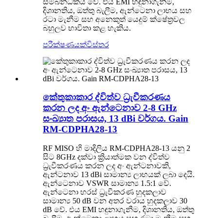
සම්බන්ධකය වේ. එය EMI හඳුනාගැනීම,
දිශානතිය, ඔත්තු බැලීම, ඇන්ටෙනා ලාභය සහ
රටා මැනීම සහ අනෙකුත් යෙදුම් ක්ෂේත්‍රවල
බහුලව භාවිතා කළ හැකිය.
පරීක්ෂණයක්
විස්තර
කේතුකාකාර ද්විත්ව ධ්‍රැවීකරණය
කරන ලද අං ඇන්ටෙනාව 2-8 GHz
සංඛ්‍යාත පරාසය, 13 dBi වර්ගය. Gain
RM-CDPHA28-13
RF MISO හි මාදිලිය RM-CDPHA28-13 යනු 2
සිට 8GHz දක්වා ක්‍රියාත්මක වන ද්විත්ව
ධ්‍රැවීකරණය කරන ලද අං ඇන්ටනාවකි,
ඇන්ටනාව 13 dBi සාමාන්‍ය ලාභයක් ලබා දෙයි.
ඇන්ටෙනාව VSWR සාමාන්‍ය 1.5:1 වේ.
ඇන්ටෙනා හරස් ධ්‍රැවීකරණ හුදකලාව
සාමාන්‍ය 50 dB වන අතර වරාය හුදකලාව 30
dB වේ. එය EMI හඳුනාගැනීම, දිශානතිය, ඔත්තු