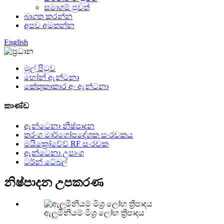
සමාගම් පුවත්
බාගත කරන්න
අපව අමතන්න
English
මුල් පිටුව
හෝන් ඇන්ටනා
කේතුකාකාර අං ඇන්ටනා
කාණ්ඩ
ඇන්ටෙනා නිෂ්පාදන
තරංග මාර්ගෝපදේශක සංරචකය
මයික්‍රෝවේව් RF සංරචක
ඇන්ටෙනා උපාංග
ටර්න් ටේබල්
නිෂ්පාදන උපකරණ
ඇලුමිනියම් මිශ්‍ර ලෝහ ත්‍රිපාදය