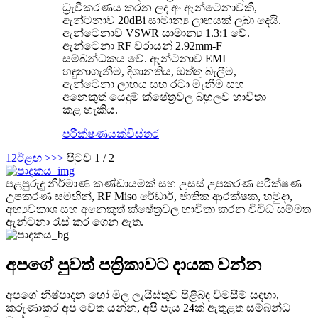
ධ්‍රැවීකරණය කරන ලද අං ඇන්ටෙනාවකි,
ඇන්ටනාව 20dBi සාමාන්‍ය ලාභයක් ලබා දෙයි.
ඇන්ටෙනාව VSWR සාමාන්‍ය 1.3:1 වේ.
ඇන්ටෙනා RF වරායන් 2.92mm-F
සම්බන්ධකය වේ. ඇන්ටනාව EMI
හඳුනාගැනීම, දිශානතිය, ඔත්තු බැලීම,
ඇන්ටෙනා ලාභය සහ රටා මැනීම සහ
අනෙකුත් යෙදුම් ක්ෂේත්‍රවල බහුලව භාවිතා
කළ හැකිය.
පරීක්ෂණයක්
විස්තර
1
2
ඊළඟ >
>>
පිටුව 1 / 2
පළපුරුදු නිර්මාණ කණ්ඩායමක් සහ උසස් උපකරණ පරීක්ෂණ
උපකරණ සමඟින්, RF Miso රේඩාර්, ජාතික ආරක්ෂක, හමුදා,
අභ්‍යවකාශ සහ අනෙකුත් ක්ෂේත්‍රවල භාවිතා කරන විවිධ සම්මත
ඇන්ටනා රැස් කර ගෙන ඇත.
අපගේ පුවත් පත්‍රිකාවට දායක වන්න
අපගේ නිෂ්පාදන හෝ මිල ලැයිස්තුව පිළිබඳ විමසීම් සඳහා,
කරුණාකර අප වෙත යන්න, අපි පැය 24ක් ඇතුළත සම්බන්ධ