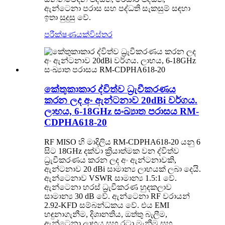
ඇන්ටෙනා පරාස සහ පද්ධති සැකසුම් සඳහා
ඉතා සුදුසු වේ.
පරීක්ෂණයක්
විස්තර
කේතුකාකාර ද්විත්ව ධ්‍රැවීකරණය
කරන ලද අං ඇන්ටනාව 20dBi වර්ගය.
ලාභය, 6-18GHz සංඛ්‍යාත පරාසය RM-
CDPHA618-20
RF MISO හි මාදිලිය RM-CDPHA618-20 යනු 6
සිට 18GHz දක්වා ක්‍රියාත්මක වන ද්විත්ව
ධ්‍රැවීකරණය කරන ලද අං ඇන්ටනාවකි,
ඇන්ටනාව 20 dBi සාමාන්‍ය ලාභයක් ලබා දෙයි.
ඇන්ටෙනාව VSWR සාමාන්‍ය 1.5:1 වේ.
ඇන්ටෙනා හරස් ධ්‍රැවීකරණ හුදකලාව
සාමාන්‍ය 30 dB වේ. ඇන්ටෙනා RF වරායන්
2.92-KFD සම්බන්ධකය වේ. එය EMI
හඳුනාගැනීම, දිශානතිය, ඔත්තු බැලීම,
ඇන්ටෙනා ලාභය සහ රටා මැනීම සහ