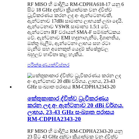
RF MISO හි මාදිලිය RM-CDPHA618-17 යනු 6
සිට 18 GHz දක්වා ක්‍රියාත්මක වන ද්විත්ව
ධ්‍රැවීකරණය කරන ලද අං ඇන්ටෙනාවකි,
ඇන්ටනාව 17dBi සාමාන්‍ය ලාභයක් ලබා දෙයි.
ඇන්ටෙනාව VSWR සාමාන්‍ය 1.5:1 වේ.
ඇන්ටෙනා RF වරායන් SMA-F සම්බන්ධකය
වේ. ඇන්ටනාව EMI හඳුනාගැනීම, දිශානතිය,
ඔත්තු බැලීම, ඇන්ටෙනා ලාභය සහ රටා
මැනීම සහ අනෙකුත් යෙදුම් ක්ෂේත්‍රවල
බහුලව භාවිතා කළ හැකිය.
පරීක්ෂණයක්
විස්තර
කේතුකාකාර ද්විත්ව ධ්‍රැවීකරණය
කරන ලද අං ඇන්ටනාව 20 dBi වර්ගය.
ලාභය, 23-43 GHz සංඛ්‍යාත පරාසය
RM-CDPHA2343-20
RF MISO හි මාදිලිය RM-CDPHA2343-20 යනු
23 සිට 43 GHz දක්වා ක්‍රියාත්මක වන ද්විත්ව