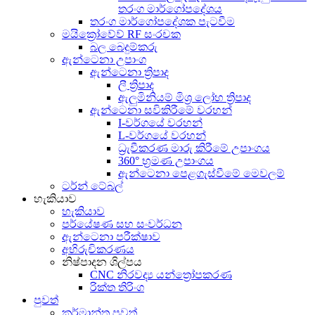
තරංග මාර්ගෝපදේශය
තරංග මාර්ගෝපදේශක පැටවීම
මයික්‍රෝවේව් RF සංරචක
බල බෙදුම්කරු
ඇන්ටෙනා උපාංග
ඇන්ටෙනා ත්‍රිපාද
ලී ත්‍රිපාද
ඇලුමිනියම් මිශ්‍ර ලෝහ ත්‍රිපාද
ඇන්ටෙනා සවිකිරීමේ වරහන්
I-වර්ගයේ වරහන්
L-වර්ගයේ වරහන්
ධ්‍රැවීකරණ මාරු කිරීමේ උපාංගය
360° භ්‍රමණ උපාංගය
ඇන්ටෙනා පෙළගැස්වීමේ මෙවලම්
ටර්න් ටේබල්
හැකියාව
හැකියාව
පර්යේෂණ සහ සංවර්ධන
ඇන්ටෙනා පරීක්ෂාව
අභිරුචිකරණය
නිෂ්පාදන ශිල්පය
CNC නිරවද්‍ය යන්ත්‍රෝපකරණ
රික්ත තිරිංග
පුවත්
කර්මාන්ත පුවත්