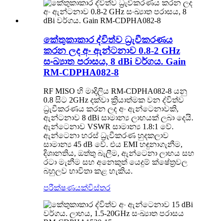
කේතුකාකාර ද්විත්ව ධ්‍රැවීකරණය
කරන ලද අං ඇන්ටනාව 0.8-2 GHz
සංඛ්‍යාත පරාසය, 8 dBi වර්ගය. Gain
RM-CDPHA082-8
RF MISO හි මාදිලිය RM-CDPHA082-8 යනු
0.8 සිට 2GHz දක්වා ක්‍රියාත්මක වන ද්විත්ව
ධ්‍රැවීකරණය කරන ලද අං ඇන්ටෙනාවකි,
ඇන්ටනාව 8 dBi සාමාන්‍ය ලාභයක් ලබා දෙයි.
ඇන්ටෙනාව VSWR සාමාන්‍ය 1.8:1 වේ.
ඇන්ටෙනා හරස් ධ්‍රැවීකරණ හුදකලාව
සාමාන්‍ය 45 dB වේ. එය EMI හඳුනාගැනීම,
දිශානතිය, ඔත්තු බැලීම, ඇන්ටෙනා ලාභය සහ
රටා මැනීම සහ අනෙකුත් යෙදුම් ක්ෂේත්‍රවල
බහුලව භාවිතා කළ හැකිය.
පරීක්ෂණයක්
විස්තර