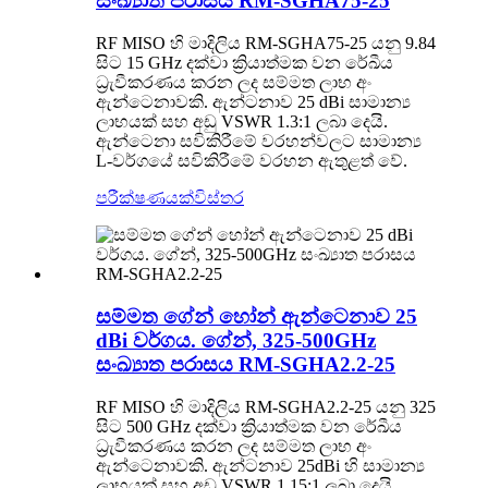
සංඛ්‍යාත පරාසය RM-SGHA75-25
RF MISO හි මාදිලිය RM-SGHA75-25 යනු 9.84
සිට 15 GHz දක්වා ක්‍රියාත්මක වන රේඛීය
ධ්‍රැවීකරණය කරන ලද සම්මත ලාභ අං
ඇන්ටෙනාවකි. ඇන්ටනාව 25 dBi සාමාන්‍ය
ලාභයක් සහ අඩු VSWR 1.3:1 ලබා දෙයි.
ඇන්ටෙනා සවිකිරීමේ වරහන්වලට සාමාන්‍ය
L-වර්ගයේ සවිකිරීමේ වරහන ඇතුළත් වේ.
පරීක්ෂණයක්
විස්තර
සම්මත ගේන් හෝන් ඇන්ටෙනාව 25
dBi වර්ගය. ගේන්, 325-500GHz
සංඛ්‍යාත පරාසය RM-SGHA2.2-25
RF MISO හි මාදිලිය RM-SGHA2.2-25 යනු 325
සිට 500 GHz දක්වා ක්‍රියාත්මක වන රේඛීය
ධ්‍රැවීකරණය කරන ලද සම්මත ලාභ අං
ඇන්ටෙනාවකි. ඇන්ටනාව 25dBi හි සාමාන්‍ය
ලාභයක් සහ අඩු VSWR 1.15:1 ලබා දෙයි.