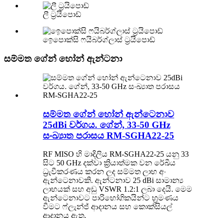
ලී ට්‍රයිපොඩ්
ඉෙපොක්සි ෆයිබර්ග්ලාස් ට්‍රයිපොඩ්
සම්මත ගේන් හෝන් ඇන්ටනා
සම්මත ගේන් හෝන් ඇන්ටෙනාව
25dBi වර්ගය. ගේන්, 33-50 GHz
සංඛ්‍යාත පරාසය RM-SGHA22-25
RF MISO හි මාදිලිය RM-SGHA22-25 යනු 33
සිට 50 GHz දක්වා ක්‍රියාත්මක වන රේඛීය
ධ්‍රැවීකරණය කරන ලද සම්මත ලාභ අං
ඇන්ටෙනාවකි. ඇන්ටනාව 25 dBi සාමාන්‍ය
ලාභයක් සහ අඩු VSWR 1.2:1 ලබා දෙයි. මෙම
ඇන්ටෙනාවට පාරිභෝගිකයින්ට භ්‍රමණය
වීමට ෆ්ලැන්ජ් ආදානය සහ කොක්සියල්
ආදානය ඇත.