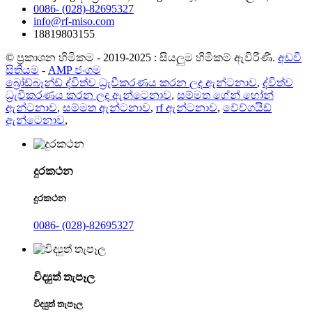
0086- (028)-82695327
info@rf-miso.com
18819803155
© ප්‍රකාශන හිමිකම - 2019-2025 : සියලුම හිමිකම් ඇවිරිණි.
අඩවි
සිතියම
-
AMP ජංගම
බ්‍රෝඩ්බෑන්ඩ් ද්විත්ව ධ්‍රැවීකරණය කරන ලද ඇන්ටනාව
,
ද්විත්ව
ධ්‍රැවීකරණය කරන ලද ඇන්ටෙනාව
,
සම්මත ගේන් හෝන්
ඇන්ටනාව
,
සම්මත ඇන්ටනාව
,
rf ඇන්ටනාව
,
වේව්ගයිඩ්
ඇන්ටෙනාව
,
දුරකථන
දුරකථන
0086- (028)-82695327
විද්‍යුත් තැපෑල
විද්‍යුත් තැපෑල