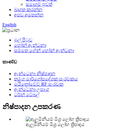
සමාගම් පුවත්
බාගත කරන්න
අපව අමතන්න
English
මුල් පිටුව
හෝන් ඇන්ටනා
සම්මත ගේන් හෝන් ඇන්ටනා
කාණ්ඩ
ඇන්ටෙනා නිෂ්පාදන
තරංග මාර්ගෝපදේශක සංරචකය
මයික්‍රෝවේව් RF සංරචක
ඇන්ටෙනා උපාංග
ටර්න් ටේබල්
නිෂ්පාදන උපකරණ
ඇලුමිනියම් මිශ්‍ර ලෝහ ත්‍රිපාදය