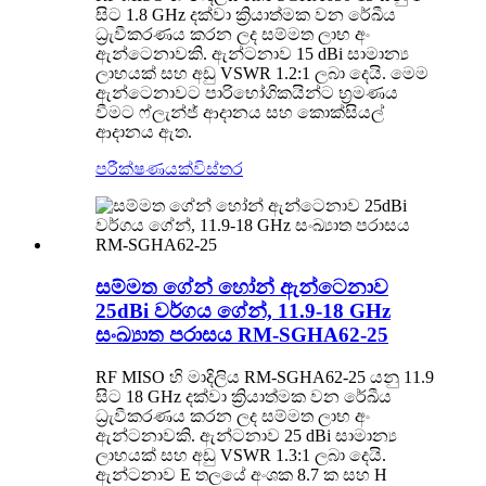
සිට 1.8 GHz දක්වා ක්‍රියාත්මක වන රේඛීය
ධ්‍රැවීකරණය කරන ලද සම්මත ලාභ අං
ඇන්ටෙනාවකි. ඇන්ටනාව 15 dBi සාමාන්‍ය
ලාභයක් සහ අඩු VSWR 1.2:1 ලබා දෙයි. මෙම
ඇන්ටෙනාවට පාරිභෝගිකයින්ට භ්‍රමණය
වීමට ෆ්ලැන්ජ් ආදානය සහ කොක්සියල්
ආදානය ඇත.
පරීක්ෂණයක්
විස්තර
සම්මත ගේන් හෝන් ඇන්ටෙනාව
25dBi වර්ගය ගේන්, 11.9-18 GHz
සංඛ්‍යාත පරාසය RM-SGHA62-25
RF MISO හි මාදිලිය RM-SGHA62-25 යනු 11.9
සිට 18 GHz දක්වා ක්‍රියාත්මක වන රේඛීය
ධ්‍රැවීකරණය කරන ලද සම්මත ලාභ අං
ඇන්ටනාවකි. ඇන්ටනාව 25 dBi සාමාන්‍ය
ලාභයක් සහ අඩු VSWR 1.3:1 ලබා දෙයි.
ඇන්ටනාව E තලයේ අංශක 8.7 ක සහ H