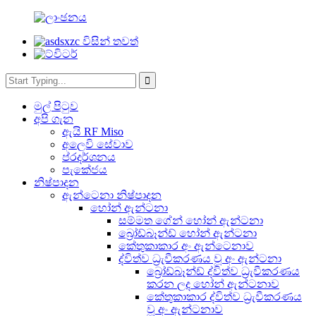
මුල් පිටුව
අපි ගැන
ඇයි RF Miso
අලෙවි සේවාව
ප්රදර්ශනය
පැකේජය
නිෂ්පාදන
ඇන්ටෙනා නිෂ්පාදන
හෝන් ඇන්ටනා
සම්මත ගේන් හෝන් ඇන්ටනා
බ්‍රෝඩ්බෑන්ඩ් හෝන් ඇන්ටනා
කේතුකාකාර අං ඇන්ටෙනාව
ද්විත්ව ධ්‍රැවීකරණය වූ අං ඇන්ටනා
බ්‍රෝඩ්බෑන්ඩ් ද්විත්ව ධ්‍රැවීකරණය
කරන ලද හෝන් ඇන්ටනාව
කේතුකාකාර ද්විත්ව ධ්‍රැවීකරණය
වූ අං ඇන්ටනාව