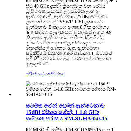
RF MISO හි මාදිලිය RM-SGHA28-25 යනු 26.3
සිට 40 GHz දක්වා ක්‍රියාත්මක වන රේඛීය
ධ්‍රැවීකරණය කරන ලද සම්මත ලාභ අං
ඇන්ටනාවකි. ඇන්ටනාව 25 dBi සාමාන්‍ය
ලාභයක් සහ අඩු VSWR 1.3:1 ලබා දෙයි.
ඇන්ටනාව E තලයේ අංශක 8.7 ක සාමාන්‍ය
3dB කදම්භ පළලක් සහ H තලයේ අංශක 9.9
කි. මෙම ඇන්ටනාවට පාරිභෝගිකයින්ට
භ්‍රමණය වීම සඳහා ෆ්ලැන්ජ් ආදානය සහ
කොක්සියල් ආදානය ඇත. ඇන්ටෙනා
සවිකිරීමේ වරහන් අතර සාමාන්‍ය L-වර්ගයේ
සවිකිරීමේ වරහන සහ I-වර්ගයේ වරහන①
ඇතුළත් වේ.
පරීක්ෂණයක්
විස්තර
සම්මත ගේන් හෝන් ඇන්ටෙනාව
15dBi වර්ගය ගේන්, 1-1.8 GHz
සංඛ්‍යාත පරාසය RM-SGHA650-15
RF MISO හි මාදිලිය RM-SGHA650-15 යනු 1