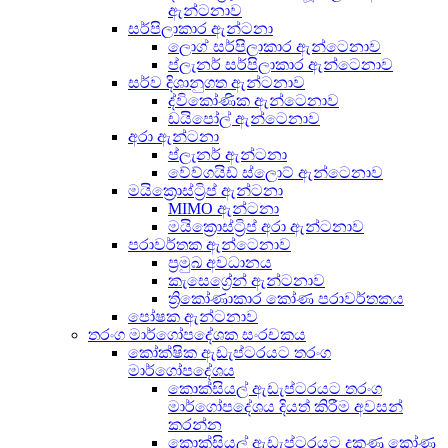
ඇන්ටනාව
සර්පිලාකාර ඇන්ටනා
ලොග් සර්පිලාකාර ඇන්ටෙනාව
ප්ලැනර් සර්පිලාකාර ඇන්ටෙනාව
සර්ව දිශානුගත ඇන්ටනාව
ද්විකෝණික ඇන්ටෙනාව
ඩයිපෝල් ඇන්ටෙනාව
අරා ඇන්ටනා
ප්ලැනර් ඇන්ටනා
වේව්ගයිඩ් ස්ලොට් ඇන්ටෙනාව
මයික්‍රොස්ට්‍රිප් ඇන්ටනා
MIMO ඇන්ටනා
මයික්‍රොස්ට්‍රිප් අරා ඇන්ටනාව
පරාවර්තක ඇන්ටෙනාව
ප්‍රමුඛ අවධානය
කැසෙග්‍රේන් ඇන්ටනාව
ත්‍රිකෝණාකාර කෝණ පරාවර්තකය
පෝෂක ඇන්ටනාව
තරංග මාර්ගෝපදේශක සංරචකය
කෝක්ෂික ඇඩැප්ටරයට තරංග
මාර්ගෝපදේශය
කොක්සියල් ඇඩැප්ටරයට තරංග
මාර්ගෝපදේශය දියත් කිරීම අවසන්
කරන්න
කොක්සියල් ඇඩැප්ටරයට දකුණු කෝණ