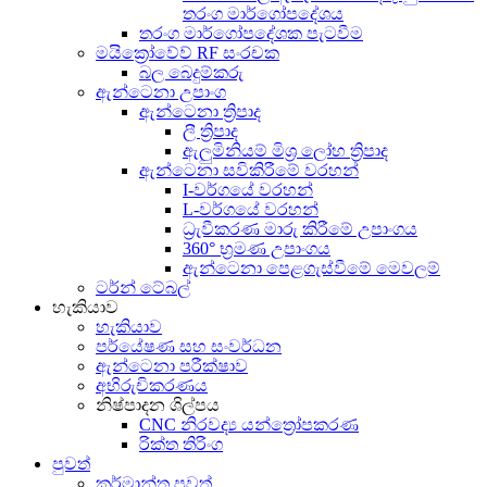
තරංග මාර්ගෝපදේශය
තරංග මාර්ගෝපදේශක පැටවීම
මයික්‍රෝවේව් RF සංරචක
බල බෙදුම්කරු
ඇන්ටෙනා උපාංග
ඇන්ටෙනා ත්‍රිපාද
ලී ත්‍රිපාද
ඇලුමිනියම් මිශ්‍ර ලෝහ ත්‍රිපාද
ඇන්ටෙනා සවිකිරීමේ වරහන්
I-වර්ගයේ වරහන්
L-වර්ගයේ වරහන්
ධ්‍රැවීකරණ මාරු කිරීමේ උපාංගය
360° භ්‍රමණ උපාංගය
ඇන්ටෙනා පෙළගැස්වීමේ මෙවලම්
ටර්න් ටේබල්
හැකියාව
හැකියාව
පර්යේෂණ සහ සංවර්ධන
ඇන්ටෙනා පරීක්ෂාව
අභිරුචිකරණය
නිෂ්පාදන ශිල්පය
CNC නිරවද්‍ය යන්ත්‍රෝපකරණ
රික්ත තිරිංග
පුවත්
කර්මාන්ත පුවත්