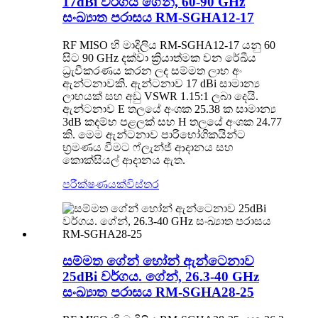
17dBi වර්ගය ගේන්, 60-90 GHz
සංඛ්‍යාත පරාසය RM-SGHA12-17
RF MISO හි මාදිලිය RM-SGHA12-17 යනු 60
සිට 90 GHz දක්වා ක්‍රියාත්මක වන රේඛීය
ධ්‍රැවීකරණය කරන ලද සම්මත ලාභ අං
ඇන්ටනාවකි. ඇන්ටනාව 17 dBi සාමාන්‍ය
ලාභයක් සහ අඩු VSWR 1.15:1 ලබා දෙයි.
ඇන්ටනාව E තලයේ අංශක 25.38 ක සාමාන්‍ය
3dB කදම්භ පළලක් සහ H තලයේ අංශක 24.77
කි. මෙම ඇන්ටනාව පාරිභෝගිකයින්ට
භ්‍රමණය වීමට ෆ්ලැන්ජ් ආදානය සහ
කොක්සියල් ආදානය ඇත.
පරීක්ෂණයක්
විස්තර
සම්මත ගේන් හෝන් ඇන්ටෙනාව
25dBi වර්ගය. ගේන්, 26.3-40 GHz
සංඛ්‍යාත පරාසය RM-SGHA28-25