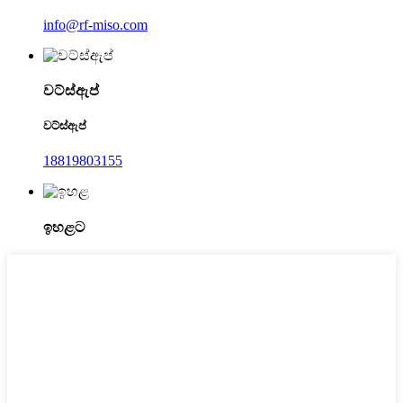
info@rf-miso.com
වට්ස්ඇප්
වට්ස්ඇප්
18819803155
ඉහළට