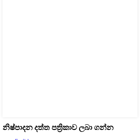
නිෂ්පාදන දත්ත පත්‍රිකාව ලබා ගන්න