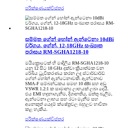
පරීක්ෂණයක්
විස්තර
සම්මත ගේන් හෝන් ඇන්ටෙනා 10dBi
වර්ගය, ගේන්, 12-18GHz සංඛ්‍යාත
පරාසය RM-SGHA1218-10
මයික්‍රොටෙක් හි මාදිලිය RM-SGHA1218-10
යනු 12 සිට 18 GHz දක්වා ක්‍රියාත්මක වන
රේඛීය ධ්‍රැවීකරණය කරන ලද ස්ටාර්ඩාර්ඩ්
ගේන් හෝන් ඇන්ටෙනාවකි. ඇන්ටනාව
SMA-F සම්බන්ධකය සමඟ 10 dBi සහ අඩු
VSWR 1.2:1 ක සාමාන්‍ය ලාභයක් ලබා දෙයි.
එය EMI හඳුනාගැනීම, දිශානතිය, ඔත්තු බැලීම,
ඇන්ටෙනා ලාභය සහ රටා මැනීම සහ
අනෙකුත් යෙදුම් ක්ෂේත්‍රවල බහුලව භාවිතා
කළ හැකිය.
පරීක්ෂණයක්
විස්තර