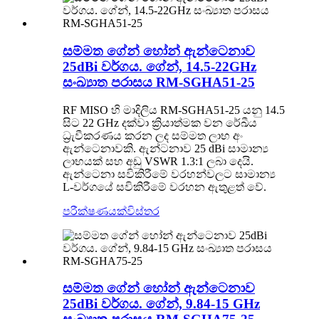
සම්මත ගේන් හෝන් ඇන්ටෙනාව
25dBi වර්ගය. ගේන්, 14.5-22GHz
සංඛ්‍යාත පරාසය RM-SGHA51-25
RF MISO හි මාදිලිය RM-SGHA51-25 යනු 14.5
සිට 22 GHz දක්වා ක්‍රියාත්මක වන රේඛීය
ධ්‍රැවීකරණය කරන ලද සම්මත ලාභ අං
ඇන්ටෙනාවකි. ඇන්ටනාව 25 dBi සාමාන්‍ය
ලාභයක් සහ අඩු VSWR 1.3:1 ලබා දෙයි.
ඇන්ටෙනා සවිකිරීමේ වරහන්වලට සාමාන්‍ය
L-වර්ගයේ සවිකිරීමේ වරහන ඇතුළත් වේ.
පරීක්ෂණයක්
විස්තර
සම්මත ගේන් හෝන් ඇන්ටෙනාව
25dBi වර්ගය. ගේන්, 9.84-15 GHz