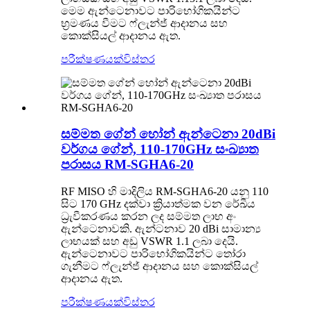
මෙම ඇන්ටෙනාවට පාරිභෝගිකයින්ට
භ්‍රමණය වීමට ෆ්ලැන්ජ් ආදානය සහ
කොක්සියල් ආදානය ඇත.
පරීක්ෂණයක්
විස්තර
සම්මත ගේන් හෝන් ඇන්ටෙනා 20dBi
වර්ගය ගේන්, 110-170GHz සංඛ්‍යාත
පරාසය RM-SGHA6-20
RF MISO හි මාදිලිය RM-SGHA6-20 යනු 110
සිට 170 GHz දක්වා ක්‍රියාත්මක වන රේඛීය
ධ්‍රැවීකරණය කරන ලද සම්මත ලාභ අං
ඇන්ටෙනාවකි. ඇන්ටනාව 20 dBi සාමාන්‍ය
ලාභයක් සහ අඩු VSWR 1.1 ලබා දෙයි.
ඇන්ටෙනාවට පාරිභෝගිකයින්ට තෝරා
ගැනීමට ෆ්ලැන්ජ් ආදානය සහ කොක්සියල්
ආදානය ඇත.
පරීක්ෂණයක්
විස්තර