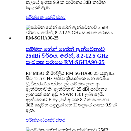
තලයේ අංශක 9.9 ක සාමාන්‍ය 3dB කදම්භ
පළලක් ඇත.
පරීක්ෂණයක්
විස්තර
සම්මත ගේන් හෝන් ඇන්ටෙනාව
25dBi වර්ගය. ගේන්, 8.2-12.5 GHz
සංඛ්‍යාත පරාසය RM-SGHA90-25
RF MISO හි මාදිලිය RM-SGHA90-25 යනු 8.2
සිට 12.5 GHz දක්වා ක්‍රියාත්මක වන රේඛීය
ධ්‍රැවීකරණය කරන ලද සම්මත ලාභ අං
ඇන්ටනාවකි. ඇන්ටනාව 25 dBi සාමාන්‍ය
ලාභයක් සහ අඩු VSWR 1.3:1 ලබා දෙයි.
ඇන්ටනාව E තලයේ අංශක 8.7 ක සාමාන්‍ය
3dB කදම්භ පළලක් සහ H තලයේ අංශක 9.9 ක්
ඇත.
පරීක්ෂණයක්
විස්තර