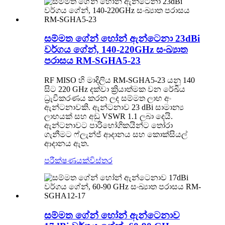
සම්මත ගේන් හෝන් ඇන්ටෙනා 23dBi
වර්ගය ගේන්, 140-220GHz සංඛ්‍යාත
පරාසය RM-SGHA5-23
RF MISO හි මාදිලිය RM-SGHA5-23 යනු 140
සිට 220 GHz දක්වා ක්‍රියාත්මක වන රේඛීය
ධ්‍රැවීකරණය කරන ලද සම්මත ලාභ අං
ඇන්ටනාවකි. ඇන්ටනාව 23 dBi සාමාන්‍ය
ලාභයක් සහ අඩු VSWR 1.1 ලබා දෙයි.
ඇන්ටනාවට පාරිභෝගිකයින්ට තෝරා
ගැනීමට ෆ්ලැන්ජ් ආදානය සහ කොක්සියල්
ආදානය ඇත.
පරීක්ෂණයක්
විස්තර
සම්මත ගේන් හෝන් ඇන්ටෙනාව