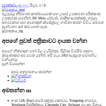
1
2
3
4
5
6
ඊළඟ >
>>
පිටුව 1 / 6
පළපුරුදු නිර්මාණ කණ්ඩායමක් සහ උසස් උපකරණ පරීක්ෂණ
උපකරණ සමඟින්, RF Miso රේඩාර්, ජාතික ආරක්ෂක, හමුදා,
අභ්‍යවකාශ සහ අනෙකුත් ක්ෂේත්‍රවල භාවිතා කරන විවිධ සම්මත
ඇන්ටනා රැස් කර ගෙන ඇත.
අපගේ පුවත් පත්‍රිකාවට දායක වන්න
අපගේ නිෂ්පාදන හෝ මිල ලැයිස්තුව පිළිබඳ විමසීම් සඳහා,
කරුණාකර අප වෙත යන්න, අපි පැය 24ක් ඇතුළත සම්බන්ධ
වන්නෙමු.
දැන් විමසන්න
අපව අනුගමනය කරන්න
අමතන්න
us
අංක 128, Bayi පාරේ දකුණු කොටස, Yongning නගරය,
Wenjiang දිස්ත්‍රික්කය, Chengdu City, Sichuan පළාත, චීනය.