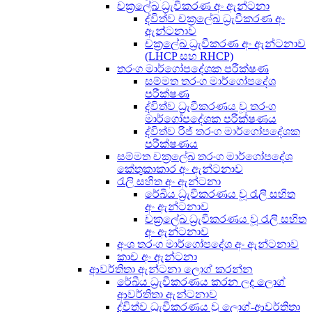
චක්‍රලේඛ ධ්‍රැවීකරණ අං ඇන්ටනා
ද්විත්ව චක්‍රලේඛ ධ්‍රැවීකරණ අං
ඇන්ටනාව
චක්‍රලේඛ ධ්‍රැවීකරණ අං ඇන්ටනාව
(LHCP සහ RHCP)
තරංග මාර්ගෝපදේශක පරීක්ෂණ
සම්මත තරංග මාර්ගෝපදේශ
පරීක්ෂණ
ද්විත්ව ධ්‍රැවීකරණය වූ තරංග
මාර්ගෝපදේශක පරීක්ෂණය
ද්විත්ව රිජ් තරංග මාර්ගෝපදේශක
පරීක්ෂණය
සම්මත චක්‍රලේඛ තරංග මාර්ගෝපදේශ
කේතුකාකාර අං ඇන්ටනාව
රැලි සහිත අං ඇන්ටනා
රේඛීය ධ්‍රැවීකරණය වූ රැලි සහිත
අං ඇන්ටනාව
චක්‍රලේඛ ධ්‍රැවීකරණය වූ රැලි සහිත
අං ඇන්ටනාව
අංශ තරංග මාර්ගෝපදේශ අං ඇන්ටනාව
කාච අං ඇන්ටනා
ආවර්තිතා ඇන්ටනා ලොග් කරන්න
රේඛීය ධ්‍රැවීකරණය කරන ලද ලොග්
ආවර්තිතා ඇන්ටනාව
ද්විත්ව ධ්‍රැවීකරණය වූ ලොග්-ආවර්තිතා